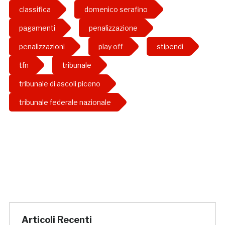
classifica
domenico serafino
pagamenti
penalizzazione
penalizzazioni
play off
stipendi
tfn
tribunale
tribunale di ascoli piceno
tribunale federale nazionale
Articoli Recenti