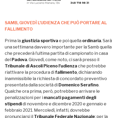
SAMB, GIOVEDÌ L’UDIENZA CHE PUÒ PORTARE AL
FALLIMENTO
Prima la
giustizia sportiva
e poi quella
ordinaria
. Sarà
una settimana davvero importante per la Samb quella
che precederà l’ultima partita di campionato in casa
del
Padova
. Giovedì, come noto, ci sarà presso il
Tribunale di Ascoli Piceno l’udienza
che potrebbe
riattivare la procedura di
fallimento
, dichiarando
inammissibile la richiesta di concordato preventivo
presentata dalla società di
Domenico Serafino
.
Qualche ora prima, però, potrebbero arrivare le
penalizzazioni per i
mancati pagamenti degli
stipendi
di novembre e dicembre 2020 e gennaio e
febbraio 2021. Mercoledì, infatti, dovrebbe
pronunciarsi il
Tribunale Federale Nazionale
: per la