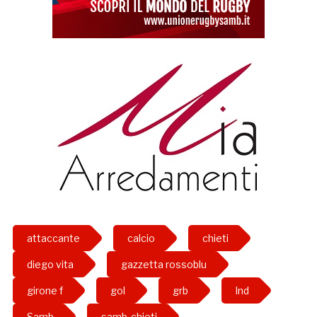
attaccante
calcio
chieti
diego vita
gazzetta rossoblu
girone f
gol
grb
lnd
Samb
samb-chieti