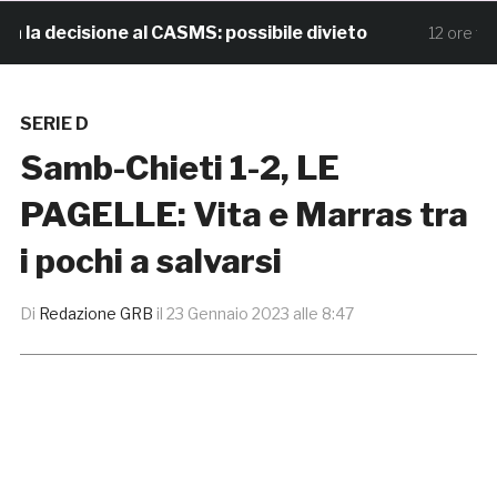
 decisione al CASMS: possibile divieto
Sam
12 ore fa
SERIE D
Samb-Chieti 1-2, LE
PAGELLE: Vita e Marras tra
i pochi a salvarsi
Di
Redazione GRB
il
23 Gennaio 2023 alle 8:47