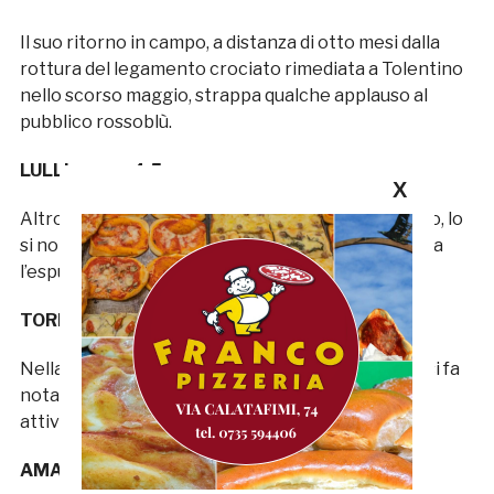
Il suo ritorno in campo, a distanza di otto mesi dalla
rottura del legamento crociato rimediata a Tolentino
nello scorso maggio, strappa qualche applauso al
pubblico rossoblù.
LULLI 4,5
X
Altro rientrante dopo un lungo stop per infortunio, lo
si nota solo per il brutto calcio a Riosa che gli costa
l’espulsione diretta.
TORROMINO S.V.
Nella ventina di minuti che ha a disposizione non si fa
notare se non per un parapiglia che lo vede parte
attiva.
AMATO S.V.