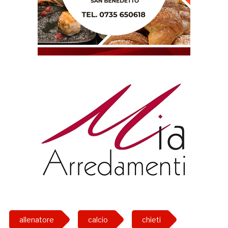
allenatore
calcio
chieti