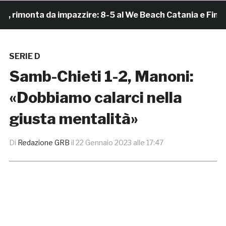
imonta da impazzire: 8-5 al We Beach Catania e Finale S
SERIE D
Samb-Chieti 1-2, Manoni:
«Dobbiamo calarci nella
giusta mentalità»
Di
Redazione GRB
il
22 Gennaio 2023 alle 17:47