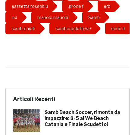
gazzetta rossoblu
girone f
grb
lnd
manolo manoni
Samb
samb-chieti
sambenedettese
serie d
Articoli Recenti
Samb Beach Soccer, rimonta da
impazzire: 8-5 al We Beach
Catania e Finale Scudetto!