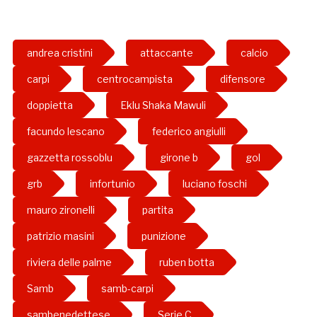
andrea cristini
attaccante
calcio
carpi
centrocampista
difensore
doppietta
Eklu Shaka Mawuli
facundo lescano
federico angiulli
gazzetta rossoblu
girone b
gol
grb
infortunio
luciano foschi
mauro zironelli
partita
patrizio masini
punizione
riviera delle palme
ruben botta
Samb
samb-carpi
sambenedettese
Serie C