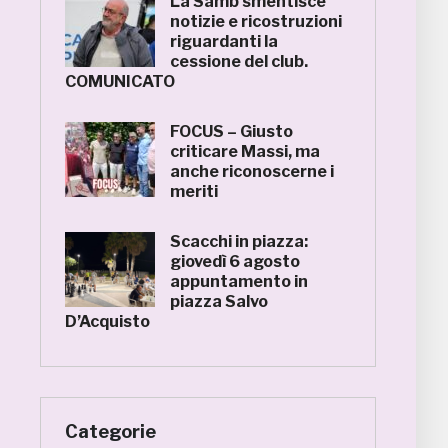
La Samb smentisce
notizie e ricostruzioni
riguardanti la
cessione del club.
COMUNICATO
FOCUS – Giusto
criticare Massi, ma
anche riconoscerne i
meriti
Scacchi in piazza:
giovedì 6 agosto
appuntamento in
piazza Salvo
D’Acquisto
Categorie