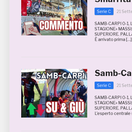
Serie C
21 Set
SAMB-CARPI 0-1,
STAGIONE» MASSI
SUPERIORE. PALLAD
È arrivato prima […]
Samb-Car
Serie C
21 Set
SAMB-CARPI 0-1,
STAGIONE» MASSI
SUPERIORE. PALL
L’esperto centrale 