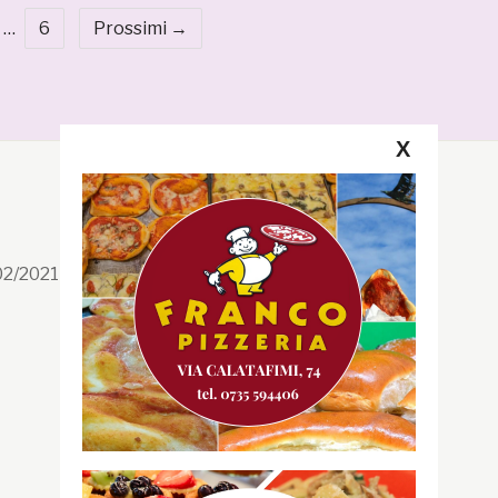
…
6
Prossimi →
X
Segui la GRB
Facebook
/02/2021 n. 199/2021
Instagram
Twitter
Youtube