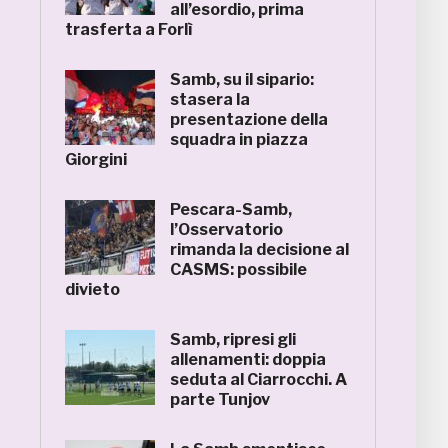
all’esordio, prima
trasferta a Forlì
Samb, su il sipario:
stasera la
presentazione della
squadra in piazza
Giorgini
Pescara-Samb,
l’Osservatorio
rimanda la decisione al
CASMS: possibile
divieto
Samb, ripresi gli
allenamenti: doppia
seduta al Ciarrocchi. A
parte Tunjov