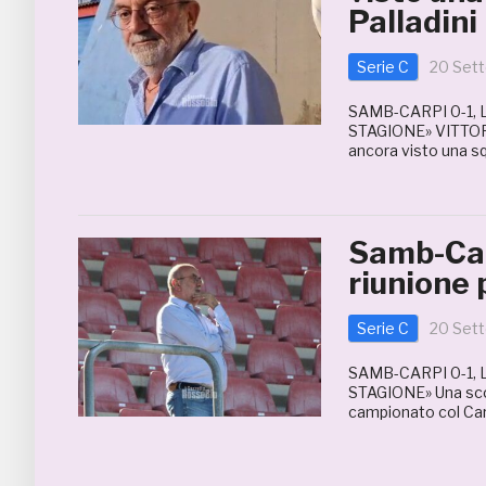
Palladini
Serie C
20 Set
SAMB-CARPI 0-1,
STAGIONE» VITTORIO
ancora visto una s
Samb-Carp
riunione 
Serie C
20 Set
SAMB-CARPI 0-1,
STAGIONE» Una sconf
campionato col Carp