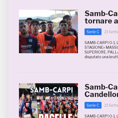
Samb-Car
tornare 
Serie C
21 Set
SAMB-CARPI 0-1,
STAGIONE» MASSI
SUPERIORE. PALLA
disputato una brutt
Samb-Car
Candellor
Serie C
21 Set
SAMB-CARPI 0-1,