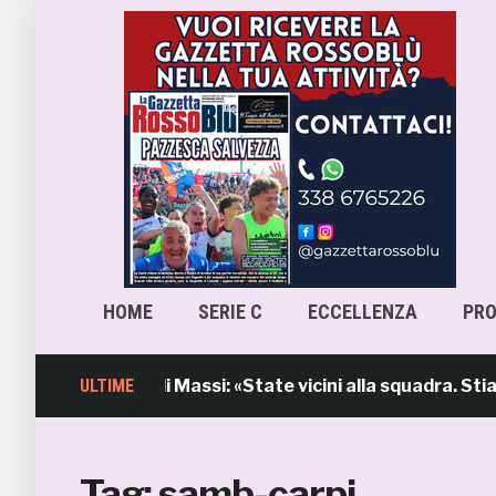
HOME
SERIE C
ECCELLENZA
PR
’intervento di Massi: «State vicini alla squadra. Stiamo l
ULTIME
Tag:
samb-carpi