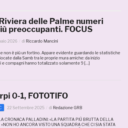
Riviera delle Palme numeri
iù preoccupanti. FOCUS
naio 2026
di
Riccardo Mancini
lme non è più un fortino. Appare evidente guardando le statistiche
giocate dalla Samb tra le proprie mura amiche: da inizio
 e compagni hanno totalizzato solamente 9 […]
pi 0-1, FOTOTIFO
C
22 Settembre 2025
di
Redazione GRB
 LA CRONACA PALLADINI: «LA PARTITA PIÙ BRUTTA DELLA
: «NON HO ANCORA VISTO UNA SQUADRA CHE CI SIA STATA