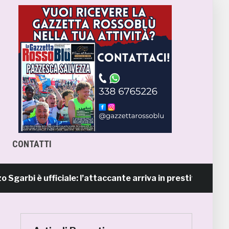
CONTATTI
 è ufficiale: l’attaccante arriva in prestito dal Napoli