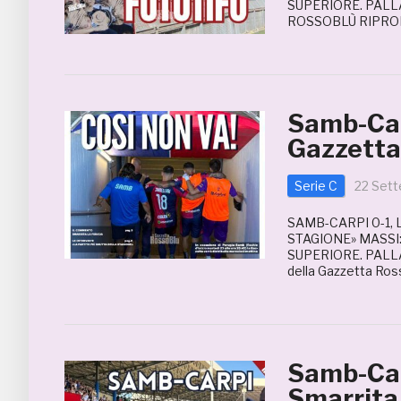
SUPERIORE. PALL
ROSSOBLÙ RIPROD
Samb-Carp
Gazzetta
Serie C
22 Set
SAMB-CARPI 0-1,
STAGIONE» MASSI
SUPERIORE. PALLADI
della Gazzetta Ross
Samb-Car
Smarrita 