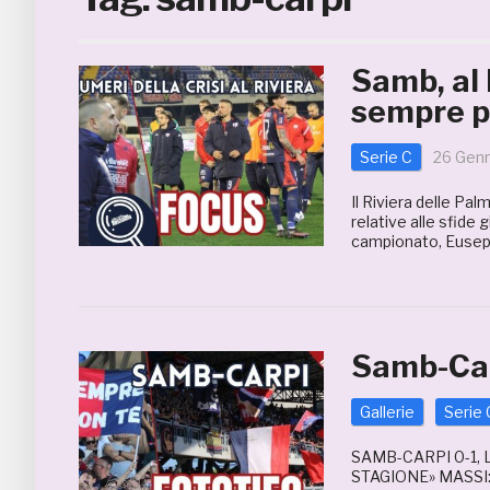
Samb, al 
sempre p
Serie C
26 Gen
Il Riviera delle Pa
relative alle sfide 
campionato, Eusepi
Samb-Car
Gallerie
Serie 
SAMB-CARPI 0-1,
STAGIONE» MASSI