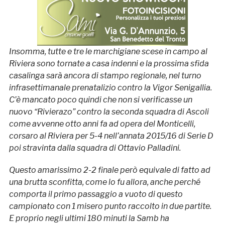
Insomma, tutte e tre le marchigiane scese in campo al
Riviera sono tornate a casa indenni e la prossima sfida
casalinga sarà ancora di stampo regionale, nel turno
infrasettimanale prenatalizio contro la Vigor Senigallia.
C’è mancato poco quindi che non si verificasse un
nuovo “Rivierazo” contro la seconda squadra di Ascoli
come avvenne otto anni fa ad opera del Monticelli,
corsaro al Riviera per 5-4 nell’annata 2015/16 di Serie D
poi stravinta dalla squadra di Ottavio Palladini.
Questo amarissimo 2-2 finale però equivale di fatto ad
una brutta sconfitta, come lo fu allora, anche perché
comporta il primo passaggio a vuoto di questo
campionato con 1 misero punto raccolto in due partite.
E proprio negli ultimi 180 minuti la Samb ha