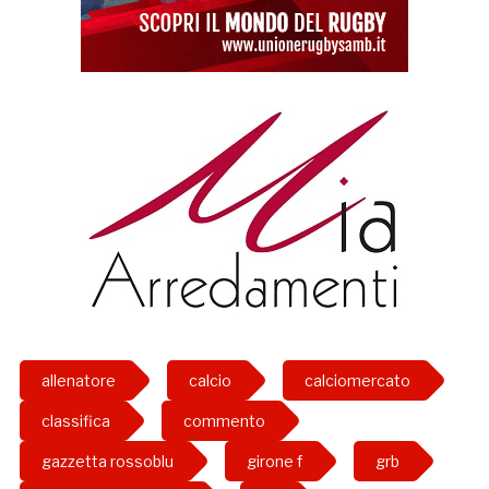
allenatore
calcio
calciomercato
classifica
commento
gazzetta rossoblu
girone f
grb