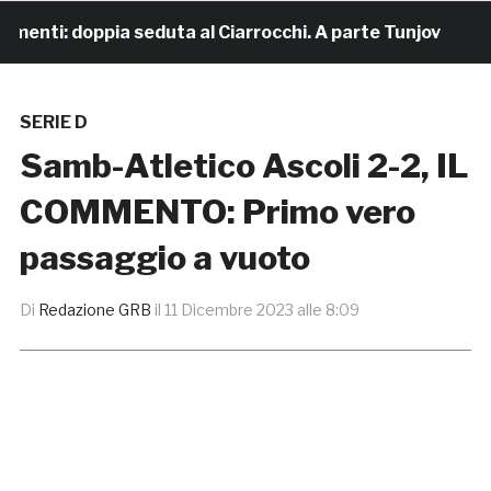
enti: doppia seduta al Ciarrocchi. A parte Tunjov
16 
SERIE D
Samb-Atletico Ascoli 2-2, IL
COMMENTO: Primo vero
passaggio a vuoto
Di
Redazione GRB
il
11 Dicembre 2023 alle 8:09