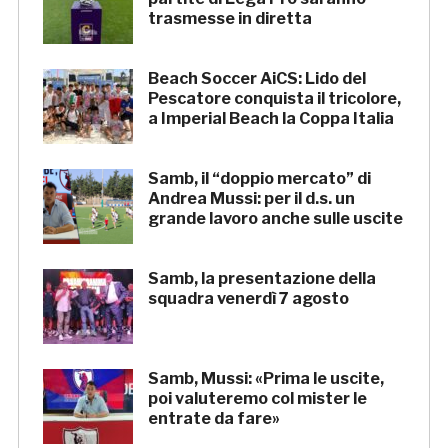
trasmesse in diretta
Beach Soccer AiCS: Lido del
Pescatore conquista il tricolore,
a Imperial Beach la Coppa Italia
Samb, il “doppio mercato” di
Andrea Mussi: per il d.s. un
grande lavoro anche sulle uscite
Samb, la presentazione della
squadra venerdì 7 agosto
Samb, Mussi: «Prima le uscite,
poi valuteremo col mister le
entrate da fare»