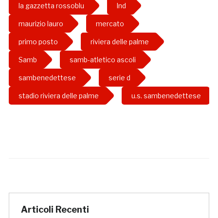
la gazzetta rossoblu
lnd
maurizio lauro
mercato
primo posto
riviera delle palme
Samb
samb-atletico ascoli
sambenedettese
serie d
stadio riviera delle palme
u.s. sambenedettese
Articoli Recenti