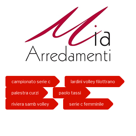
campionato serie c
lardini volley filottrano
palestra curzi
paolo tassi
riviera samb volley
serie c femminile