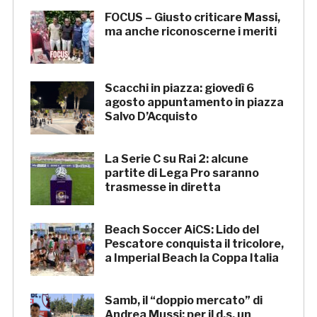
FOCUS – Giusto criticare Massi,
ma anche riconoscerne i meriti
Scacchi in piazza: giovedì 6
agosto appuntamento in piazza
Salvo D’Acquisto
La Serie C su Rai 2: alcune
partite di Lega Pro saranno
trasmesse in diretta
Beach Soccer AiCS: Lido del
Pescatore conquista il tricolore,
a Imperial Beach la Coppa Italia
Samb, il “doppio mercato” di
Andrea Mussi: per il d.s. un