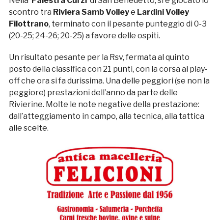
Nella ‘
Palestra Curzi
‘ di San Benedetto, si è giocato lo
scontro tra
Riviera Samb Volley
e
Lardini Volley
Filottrano
, terminato con il pesante punteggio di 0-3
(20-25; 24-26; 20-25) a favore delle ospiti.
Un risultato pesante per la Rsv, fermata al quinto
posto della classifica con 21 punti, con la corsa ai play-
off che ora si fa durissima. Una delle peggiori (se non la
peggiore) prestazioni dell’anno da parte delle
Rivierine. Molte le note negative della prestazione:
dall’atteggiamento in campo, alla tecnica, alla tattica
alle scelte.