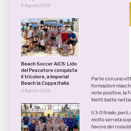
5 Agosto 2026
Beach Soccer AiCS: Lido
del Pescatore conquista
il tricolore, a Imperial
Parte con una vitt
Beach la Coppa Italia
formazioni maschil
4 Agosto 2026
note positive, la
Netti batte netta
Il 3-0 finale, però
molto serrata sop
favore dei rossobl