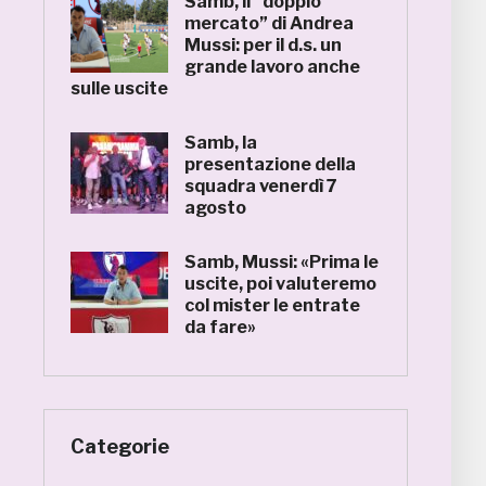
Samb, il “doppio
mercato” di Andrea
Mussi: per il d.s. un
grande lavoro anche
sulle uscite
Samb, la
presentazione della
squadra venerdì 7
agosto
Samb, Mussi: «Prima le
uscite, poi valuteremo
col mister le entrate
da fare»
Categorie