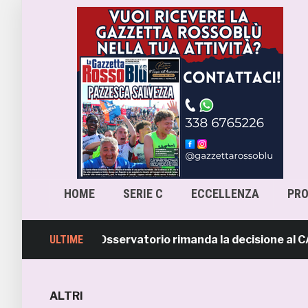
HOME
SERIE C
ECCELLENZA
PR
ra-Samb, l’Osservatorio rimanda la decisione al CASMS: p
ULTIME
ALTRI