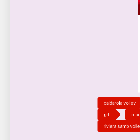
caldarola volley
grb
mar
riviera samb voll