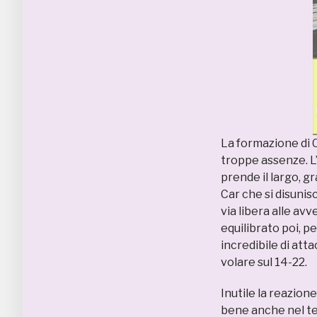
La formazione di C
troppe assenze. L’
prende il largo, g
Car che si disunis
via libera alle av
equilibrato poi, p
incredibile di att
volare sul 14-22.
Inutile la reazion
bene anche nel te