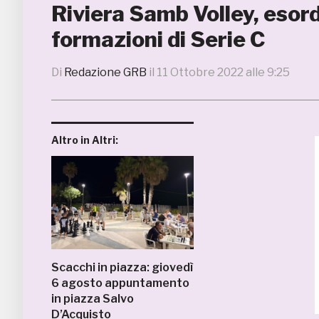
Riviera Samb Volley, esord
formazioni di Serie C
Di
Redazione GRB
il
11 Ottobre 2022 alle 9:25
Altro in Altri:
Scacchi in piazza: giovedì
6 agosto appuntamento
in piazza Salvo
D’Acquisto