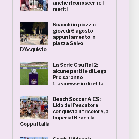
anche riconoscerne i
meriti
Scacchi in piazza:
giovedì 6 agosto
appuntamento in
piazza Salvo
D’Acquisto
La Serie C su Rai 2:
alcune partite di Lega
Pro saranno
trasmesse in diretta
Beach Soccer AiCS:
Lido del Pescatore
conquista il tricolore, a
Imperial Beach la
Coppa Italia