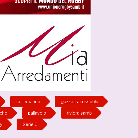
collemarino
gazzetta rossoblu
che
pallavolo
riviera samb
ey
Serie C