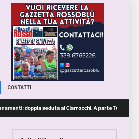
CONTATTI
nti: doppia seduta al Ciarrocchi. A parte Tunjov
1 gi