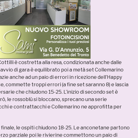
ottilli è costretta alla resa, condizionata anche dalle
avvio di gara è equilibrato poi a metà set Collemarino
razie anche ad un paio di errori in ricezione dell’Happy
ce, commette troppi errori (a fine set saranno 8) e lascia
versarie che chiudono 15-25. L’inizio di secondo set è
erò, le rossoblù si bloccano, sprecano una serie
acchi e contrattacchi e Collemarino ne approfitta per
e finale, le ospiti chiudono 18-25. Le anconetane partono
rzo parziale poi le rivierine commettono un paio di