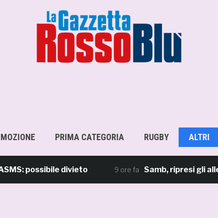
OMOZIONE
PRIMA CATEGORIA
RUGBY
ALTRI
ossibile divieto
Samb, ripresi gli allename
9 ore fa