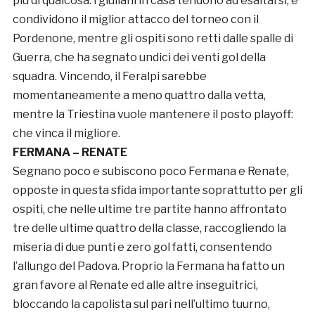
più di qualcosa: i giuliani in casa tendono ad esaltarsi, e
condividono il miglior attacco del torneo con il
Pordenone, mentre gli ospiti sono retti dalle spalle di
Guerra, che ha segnato undici dei venti gol della
squadra. Vincendo, il Feralpi sarebbe
momentaneamente a meno quattro dalla vetta,
mentre la Triestina vuole mantenere il posto playoff:
che vinca il migliore.
FERMANA – RENATE
Segnano poco e subiscono poco Fermana e Renate,
opposte in questa sfida importante soprattutto per gli
ospiti, che nelle ultime tre partite hanno affrontato
tre delle ultime quattro della classe, raccogliendo la
miseria di due punti e zero gol fatti, consentendo
l’allungo del Padova. Proprio la Fermana ha fatto un
gran favore al Renate ed alle altre inseguitrici,
bloccando la capolista sul pari nell’ultimo tuurno,