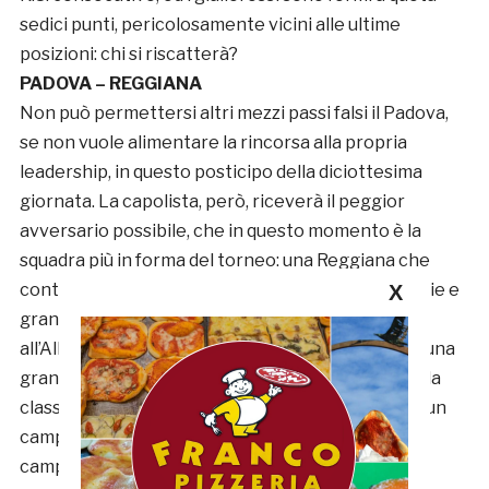
sedici punti, pericolosamente vicini alle ultime
posizioni: chi si riscatterà?
PADOVA – REGGIANA
Non può permettersi altri mezzi passi falsi il Padova,
se non vuole alimentare la rincorsa alla propria
leadership, in questo posticipo della diciottesima
giornata. La capolista, però, riceverà il peggior
avversario possibile, che in questo momento è la
squadra più in forma del torneo: una Reggiana che
continua la sua scalata in classifica a suon di vittorie e
X
grandi prestazioni, come il roboante 4-1 rifilato
all’Albinoleffe. Una vittoria sarebbe per il Padova una
grandissima prova di forza, mentre se la prima della
classe dovesse cadere, forse ci sarebbe di nuovo un
campionato. Ci si aspetta spettacolo, verdetto al
campo!