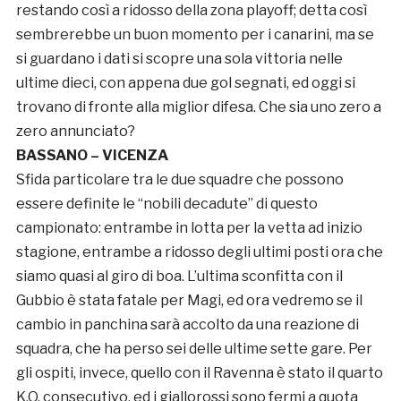
restando così a ridosso della zona playoff; detta così
sembrerebbe un buon momento per i canarini, ma se
si guardano i dati si scopre una sola vittoria nelle
ultime dieci, con appena due gol segnati, ed oggi si
trovano di fronte alla miglior difesa. Che sia uno zero a
zero annunciato?
BASSANO – VICENZA
Sfida particolare tra le due squadre che possono
essere definite le “nobili decadute” di questo
campionato: entrambe in lotta per la vetta ad inizio
stagione, entrambe a ridosso degli ultimi posti ora che
siamo quasi al giro di boa. L’ultima sconfitta con il
Gubbio è stata fatale per Magi, ed ora vedremo se il
cambio in panchina sarà accolto da una reazione di
squadra, che ha perso sei delle ultime sette gare. Per
gli ospiti, invece, quello con il Ravenna è stato il quarto
K.O. consecutivo, ed i giallorossi sono fermi a quota