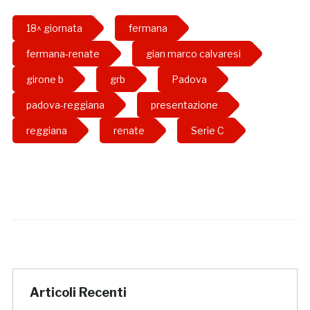
18^ giornata
fermana
fermana-renate
gian marco calvaresi
girone b
grb
Padova
padova-reggiana
presentazione
reggiana
renate
Serie C
Articoli Recenti