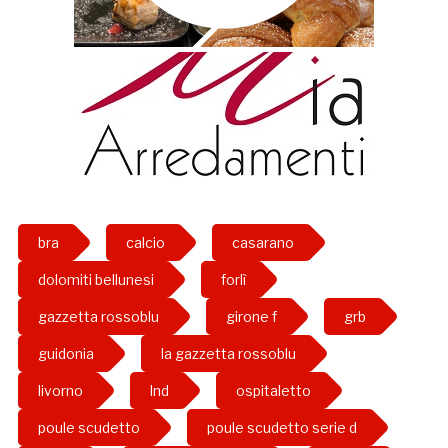
bra
calcio
casarano
dolomiti bellunesi
forlì
gazzetta rossoblu
girone f
grb
guidonia
la gazzetta rossoblu
livorno
lnd
ospitaletto
poule scudetto
poule scudetto serie d