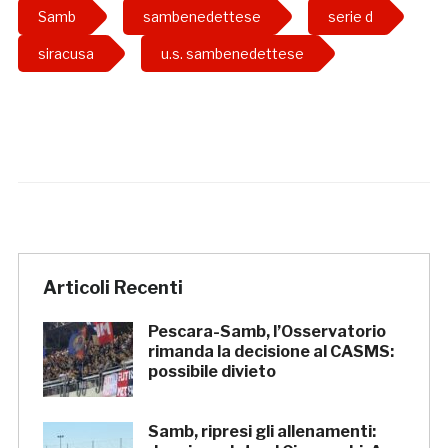
Samb
sambenedettese
serie d
siracusa
u.s. sambenedettese
Articoli Recenti
Pescara-Samb, l’Osservatorio
rimanda la decisione al CASMS:
possibile divieto
Samb, ripresi gli allenamenti: