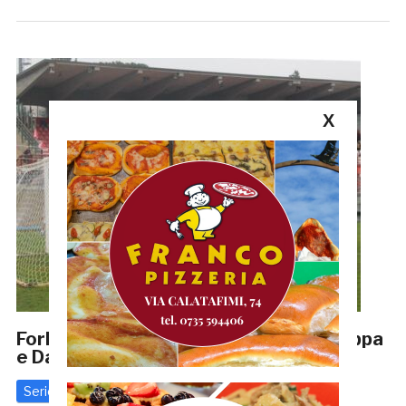
X
Forlì-Samb 0-2: decidono le reti di Stoppa
e Dalmazzi. LA CRONACA
Serie C
18 Gennaio 2026
di
Riccardo Mancini