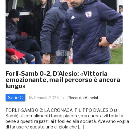
Forlì-Samb 0-2, D’Alesio: «Vittoria
emozionante, ma il percorso è ancora
lungo»
Serie C
18 Gennaio 2026
di
Riccardo Mancini
FORLI’-SAMB 0-2: LA CRONACA FILIPPO D’ALESIO (all.
Samb): «I complimenti fanno piacere, ma questa vittoria fa
bene a questi ragazzi, ai tifosi ed alla società. Avevano voglia
di far uscire questo urlo di gioia che […]