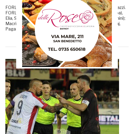
FORLI’-SAMB 0-2 MARCATORI: 12’pt Stoppa, 48’pt Dalmazzi.
FORLI’ (4-2-3-1): Martelli; Manetti, Saporetti (12’st Palomba),
Elia, Spinelli (12’st Onofri); Menarini, De Risio (18’st Giovannini);
Macrì, Franzolini, Coveri (12’st Selvini); Petrelli. A disp. Veliaj,
Paganelli, Mandrelli, Ripani, […]