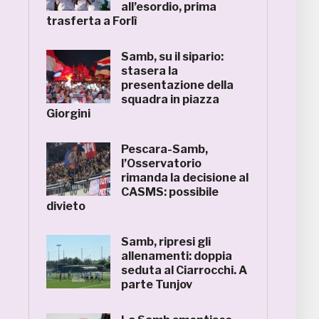
all’esordio, prima
trasferta a Forlì
Samb, su il sipario:
stasera la
presentazione della
squadra in piazza
Giorgini
Pescara-Samb,
l’Osservatorio
rimanda la decisione al
CASMS: possibile
divieto
Samb, ripresi gli
allenamenti: doppia
seduta al Ciarrocchi. A
parte Tunjov