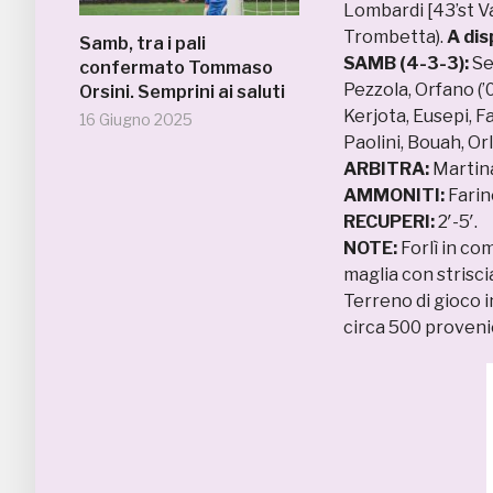
Lombardi [43’st Vale
Trombetta).
A dis
Samb, tra i pali
SAMB (4-3-3):
Sem
confermato Tommaso
Pezzola, Orfano (’0
Orsini. Semprini ai saluti
Kerjota, Eusepi, Fa
16 Giugno 2025
Paolini, Bouah, Or
ARBITRA:
Martina
AMMONITI:
Farine
RECUPERI:
2′-5′.
NOTE:
Forlì in co
maglia con strisci
Terreno di gioco i
circa 500 proveni