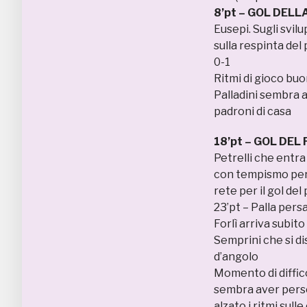
8’pt – GOL DELL
Eusepi. Sugli svilu
sulla respinta del 
0-1
Ritmi di gioco buo
Palladini sembra a
padroni di casa
18’pt – GOL DEL 
Petrelli che entra
con tempismo perf
rete per il gol del
23’pt – Palla pers
Forlì arriva subito
Semprini che si dis
d’angolo
Momento di diffico
sembra aver perso 
alzato i ritmi sull