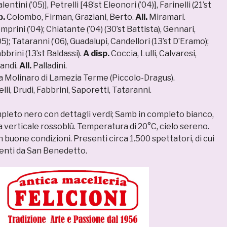
ntini (’05)], Petrelli [48’st Eleonori (’04)], Farinelli (21’st
p.
Colombo, Firman, Graziani, Berto.
All.
Miramari.
prini (’04); Chiatante (’04) (30’st Battista), Gennari,
5); Tataranni (’06), Guadalupi, Candellori (13’st D’Eramo);
bbrini (13’st Baldassi).
A disp.
Coccia, Lulli, Calvaresi,
landi.
All.
Palladini.
 Molinaro di Lamezia Terme (Piccolo-Dragus).
lli, Drudi, Fabbrini, Saporetti, Tataranni.
mpleto nero con dettagli verdi; Samb in completo bianco,
a verticale rossoblù. Temperatura di 20°C, cielo sereno.
n buone condizioni. Presenti circa 1.500 spettatori, di cui
enti da San Benedetto.