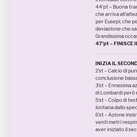
44’pt – Buona tra
che arriva all’alte
per Eusepi, che p
deviazione che sar
Grandissima occas
47’pt – FINISCE 
INIZIA IL SECO
2’st – Calcio di p
conclusione bassa 
3’st – Ennesima azi
di Lombardi però 
5’st – Colpo di tes
lontana dallo spe
6’st – Azione insist
venti metri respin
aver iniziato il se