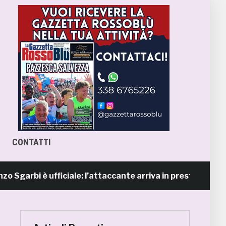
CONTATTI
bi è ufficiale: l’attaccante arriva in prestito dal Napoli