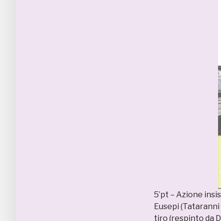
5’pt – Azione insi
Eusepi (Tataranni 
tiro (respinto da D