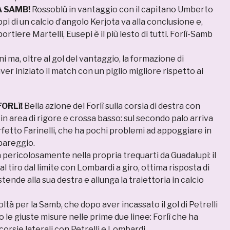
A SAMB!
Rossoblù in vantaggio con il capitano Umberto
ppi di un calcio d’angolo Kerjota va alla conclusione e,
portiere Martelli, Eusepi è il più lesto di tutti. Forlì-Samb
ni ma, oltre al gol del vantaggio, la formazione di
ver iniziato il match con un piglio migliore rispetto ai
FORLì!
Bella azione del Forlì sulla corsia di destra con
 in area di rigore e crossa basso: sul secondo palo arriva
etto Farinelli, che ha pochi problemi ad appoggiare in
 pareggio.
a pericolosamente nella propria trequarti da Guadalupi: il
 al tiro dal limite con Lombardi a giro, ottima risposta di
tende alla sua destra e allunga la traiettoria in calcio
ltà per la Samb, che dopo aver incassato il gol di Petrelli
le giuste misure nelle prime due linee: Forlì che ha
e corsie laterali con Petrelli e Lombardi