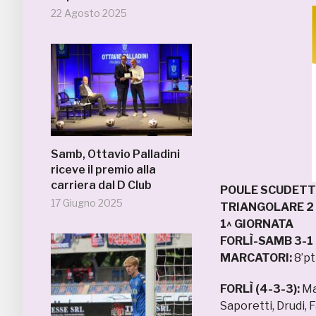
22 Agosto 2025
Samb, Ottavio Palladini
riceve il premio alla
carriera dal D Club
POULE SCUDETTO
17 Giugno 2025
TRIANGOLARE 2
1^ GIORNATA
FORLÌ-SAMB 3-1
MARCATORI:
8’pt
FORLÌ (4-3-3):
Ma
Saporetti, Drudi, Fa