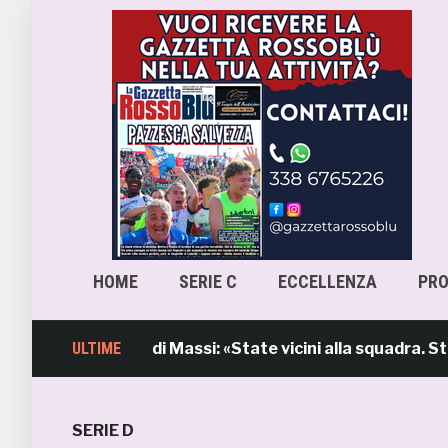
HOME
SERIE C
ECCELLENZA
PR
l’intervento di Massi: «State vicini alla squadra. Stiamo
ULTIME
SERIE D