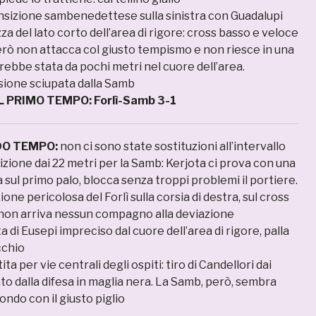
nsizione sambenedettese sulla sinistra con Guadalupi
zza del lato corto dell’area di rigore: cross basso e veloce
erò non attacca col giusto tempismo e non riesce in una
ebbe stata da pochi metri nel cuore dell’area.
ione sciupata dalla Samb
IL PRIMO TEMPO: Forlì-Samb 3-1
NDO TEMPO:
non ci sono state sostituzioni all’intervallo
unizione dai 22 metri per la Samb: Kerjota ci prova con una
sul primo palo, blocca senza troppi problemi il portiere.
one pericolosa del Forlì sulla corsia di destra, sul cross
non arriva nessun compagno alla deviazione
ta di Eusepi impreciso dal cuore dell’area di rigore, palla
cchio
ita per vie centrali degli ospiti: tiro di Candellori dai
to dalla difesa in maglia nera. La Samb, però, sembra
condo con il giusto piglio