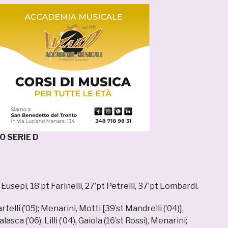
 SERIE D
 Eusepi, 18’pt Farinelli, 27’pt Petrelli, 37’pt Lombardi.
rtelli (’05); Menarini, Motti [39’st Mandrelli (’04)],
lasca (’06); Lilli (’04), Gaiola (16’st Rossi), Menarini;