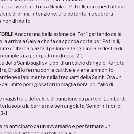
bio sui venti metri tra Gaiola e Petrelli, con quest’ultimo
sione di prima intenzione: tiro potente ma sopra la
e non di molto
FORLì!
Ancora una bella azione del Forlì partendo dalla
fera arriva a Gaiola che fa da sponda corta per Petrelli,
mite dell’area piazza il pallone all’angolino alla destra di
completata per i padroni di casa: 2-1
e della Samb sugli sviluppi di un calcio d’angolo: Kerjota
tra, Drudi lo ferma con le cattive e viene ammonito.
i mantiene stabilmente nella trequarti della Samb. Ora un
 dal limite per i giocatori in maglia nera, per fallo di
 magistrale del calcio di punizione da parte di Lombardi:
ttoria sopra la barriera e ben angolata, Semprini non ci
 3-1
iene anticipato da un avversario e per fermare un
ede lo trattiene: cartellino giallo