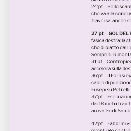
24’pt – Bello scam
che va alla conclu
traversa, anche s
27’pt – GOL DEL 
fasica destra: la s
che di piatto dal li
Semprini. Rimonta 
31’pt – Contropied
accelera sulla des
36’pt – Il Forlì s
calcio di punizione
Eusepi su Petrelli
37’pt – Esecuzione
dai 18 metri traie
arriva. Forlì-Samb
42’pt – Fabbrini v
eventuale contropi