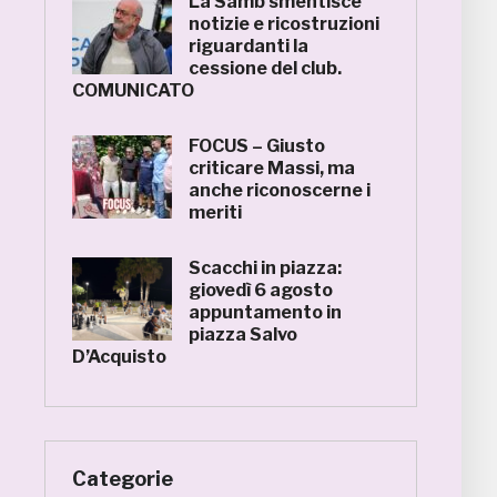
La Samb smentisce
notizie e ricostruzioni
riguardanti la
cessione del club.
COMUNICATO
FOCUS – Giusto
criticare Massi, ma
anche riconoscerne i
meriti
Scacchi in piazza:
giovedì 6 agosto
appuntamento in
piazza Salvo
D’Acquisto
Categorie