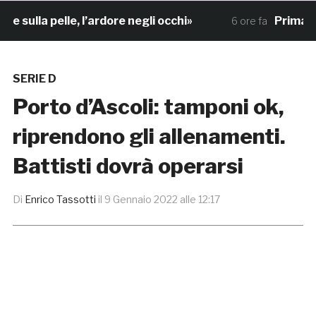
ulla pelle, l’ardore negli occhi»
Primavera 4
6 ore fa
SERIE D
Porto d’Ascoli: tamponi ok,
riprendono gli allenamenti.
Battisti dovrà operarsi
Di
Enrico Tassotti
il
9 Gennaio 2022 alle 12:17