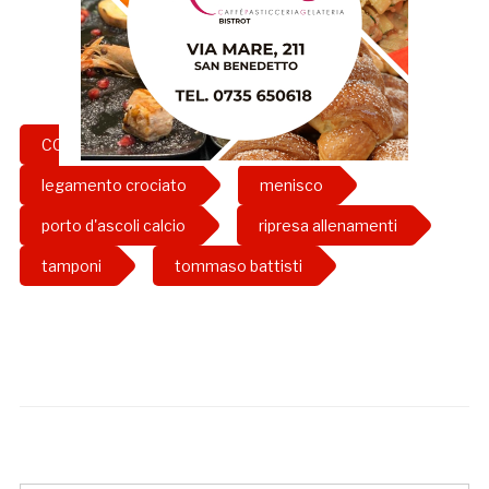
COVID-19
davide ciampelli
legamento crociato
menisco
porto d'ascoli calcio
ripresa allenamenti
tamponi
tommaso battisti