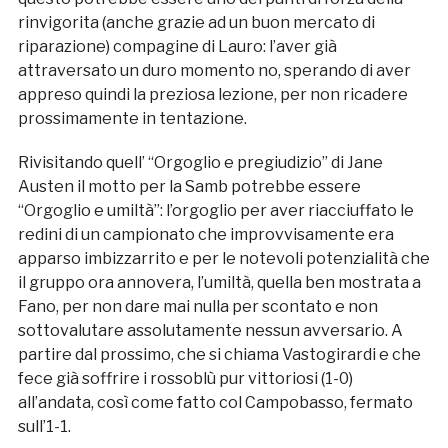
rinvigorita (anche grazie ad un buon mercato di
riparazione) compagine di Lauro: l’aver già
attraversato un duro momento no, sperando di aver
appreso quindi la preziosa lezione, per non ricadere
prossimamente in tentazione.
Rivisitando quell’ “Orgoglio e pregiudizio” di Jane
Austen il motto per la Samb potrebbe essere
“Orgoglio e umiltà”: l’orgoglio per aver riacciuffato le
redini di un campionato che improvvisamente era
apparso imbizzarrito e per le notevoli potenzialità che
il gruppo ora annovera, l’umiltà, quella ben mostrata a
Fano, per non dare mai nulla per scontato e non
sottovalutare assolutamente nessun avversario. A
partire dal prossimo, che si chiama Vastogirardi e che
fece già soffrire i rossoblù pur vittoriosi (1-0)
all’andata, così come fatto col Campobasso, fermato
sull’1-1.