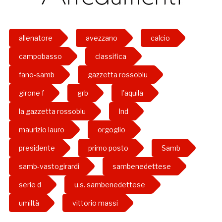
allenatore
avezzano
calcio
campobasso
classifica
fano-samb
gazzetta rossoblu
girone f
grb
l'aquila
la gazzetta rossoblu
lnd
maurizio lauro
orgoglio
presidente
primo posto
Samb
samb-vastogirardi
sambenedettese
serie d
u.s. sambenedettese
umiltà
vittorio massi