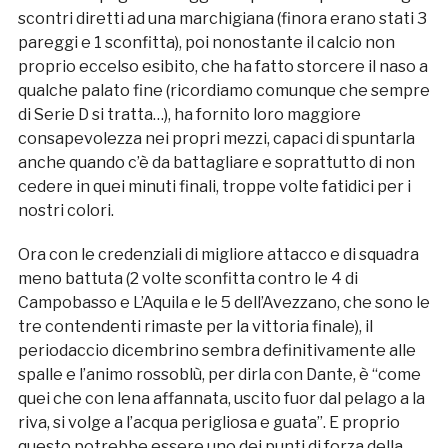
scontri diretti ad una marchigiana (finora erano stati 3
pareggi e 1 sconfitta), poi nonostante il calcio non
proprio eccelso esibito, che ha fatto storcere il naso a
qualche palato fine (ricordiamo comunque che sempre
di Serie D si tratta…), ha fornito loro maggiore
consapevolezza nei propri mezzi, capaci di spuntarla
anche quando c’è da battagliare e soprattutto di non
cedere in quei minuti finali, troppe volte fatidici per i
nostri colori.
Ora con le credenziali di migliore attacco e di squadra
meno battuta (2 volte sconfitta contro le 4 di
Campobasso e L’Aquila e le 5 dell’Avezzano, che sono le
tre contendenti rimaste per la vittoria finale), il
periodaccio dicembrino sembra definitivamente alle
spalle e l’animo rossoblù, per dirla con Dante, è “come
quei che con lena affannata, uscito fuor dal pelago a la
riva, si volge a l’acqua perigliosa e guata”. E proprio
questo potrebbe essere uno dei punti di forza della