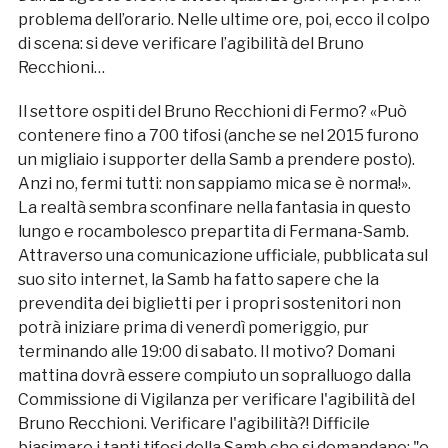
problema dell’orario. Nelle ultime ore, poi, ecco il colpo
di scena: si deve verificare l’agibilità del Bruno
Recchioni…
Il settore ospiti del Bruno Recchioni di Fermo? «Può
contenere fino a 700 tifosi (anche se nel 2015 furono
un migliaio i supporter della Samb a prendere posto).
Anzi no, fermi tutti: non sappiamo mica se è norma!».
La realtà sembra sconfinare nella fantasia in questo
lungo e rocambolesco prepartita di Fermana-Samb.
Attraverso una comunicazione ufficiale, pubblicata sul
suo sito internet, la Samb ha fatto sapere che la
prevendita dei biglietti per i propri sostenitori non
potrà iniziare prima di venerdì pomeriggio, pur
terminando alle 19:00 di sabato. Il motivo? Domani
mattina dovrà essere compiuto un sopralluogo dalla
Commissione di Vigilanza per verificare l'agibilità del
Bruno Recchioni. Verificare l'agibilità?! Difficile
biasimare i tanti tifosi della Samb che si domandano: "e