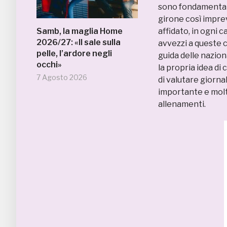
sono fondamentali 
girone così imprev
Samb, la maglia Home
affidato, in ogni c
2026/27: «Il sale sulla
avvezzi a queste c
pelle, l’ardore negli
guida delle nazion
occhi»
la propria idea di 
7 Agosto 2026
di valutare giorna
importante e molt
allenamenti.