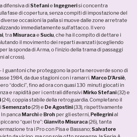
a difensiva di
Stefani
e
Ingegneri
si concentra
lla fase di copertura, senza compiti di impostazione del
 diverse occasioni la palla si muove dalle zone arretrate
alizzando immediatamente sull’attacco. Il vero
ai
, tra
Misuraca
e
Suciu
, che ha il compito di dettare i
alutando il movimento dei reparti avanzati (scegliendo
o per la sponda di Arma, o l’inizio della trama di passaggi
ni al cross).
– I guantoni che proteggono la porta neroverde sono di
lasse 1984, da due stagioni con i ramarri.
Marco D’Arsiè
,
mero “dodici”, fino ad ora con quasi 130 minuti giocati in
za e rapidità per i centrali difensivi
Mirko Stefani
(32) e
i
(24), coppia stabile della retroguardia. Completano il
i
Semenzato
(29) e
De Agostini
(33), rispettivamente
 In panca
Marchi
e
Broh
per gli esterni,
Pellegrini
al
piccano “quei tre”:
Gianvito Misuraca
(26), tanta
ffermazione tra i Pro con Pisa e Bassano;
Salvatore
 visto da vicino, ma con sole otto presenze, la Serie A