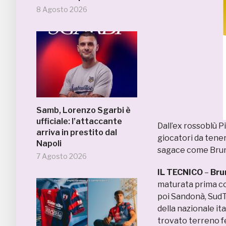
8 Agosto 2026
Samb, Lorenzo Sgarbi è
ufficiale: l’attaccante
Dall’ex rossoblù Pi
arriva in prestito dal
giocatori da tener
Napoli
sagace come Bruno
7 Agosto 2026
IL TECNICO
–
Bru
maturata prima com
poi Sandonà, SudT
della nazionale it
trovato terreno fe