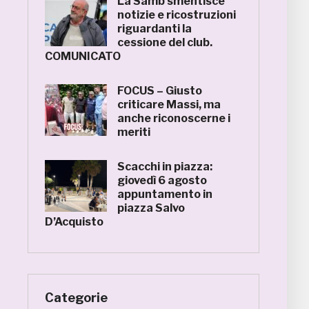
La Samb smentisce
notizie e ricostruzioni
riguardanti la
cessione del club.
COMUNICATO
FOCUS – Giusto
criticare Massi, ma
anche riconoscerne i
meriti
Scacchi in piazza:
giovedì 6 agosto
appuntamento in
piazza Salvo
D’Acquisto
Categorie