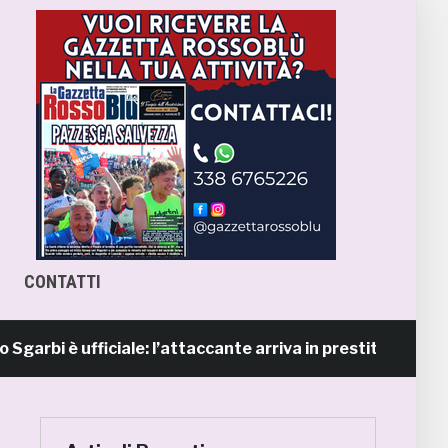
CONTATTI
è ufficiale: l’attaccante arriva in prestito dal Napoli