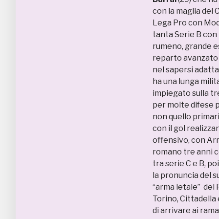
con la maglia del C
Lega Pro con Mod
tanta Serie B con 
rumeno, grande es
reparto avanzato 
nel sapersi adatta
ha una lunga mili
impiegato sulla tr
per molte difese p
non quello primar
con il gol realizza
offensivo, con Arm
romano tre anni co
tra serie C e B, po
la pronuncia del s
“arma letale” del
Torino, Cittadella
di arrivare ai ram