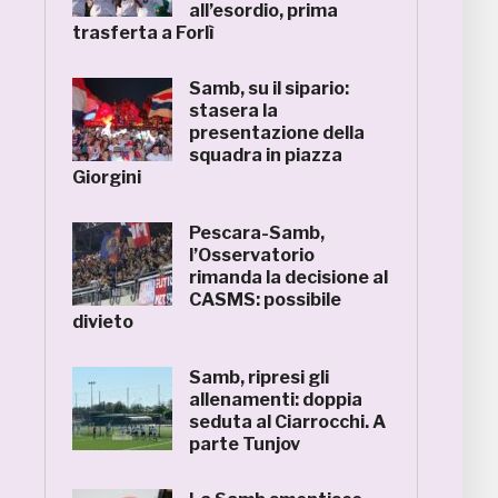
all’esordio, prima
trasferta a Forlì
Samb, su il sipario:
stasera la
presentazione della
squadra in piazza
Giorgini
Pescara-Samb,
l’Osservatorio
rimanda la decisione al
CASMS: possibile
divieto
Samb, ripresi gli
allenamenti: doppia
seduta al Ciarrocchi. A
parte Tunjov