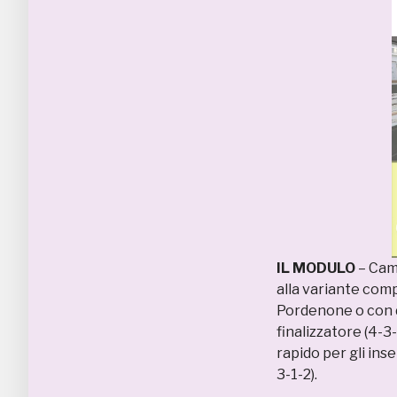
IL MODULO
– Cam
alla variante comp
Pordenone o con du
finalizzatore (4-3
rapido per gli ins
3-1-2).