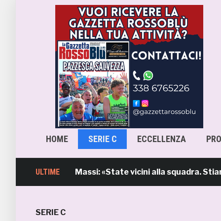
HOME
SERIE C
ECCELLENZA
PR
intervento di Massi: «State vicini alla squadra. Stiamo la
ULTIME
SERIE C