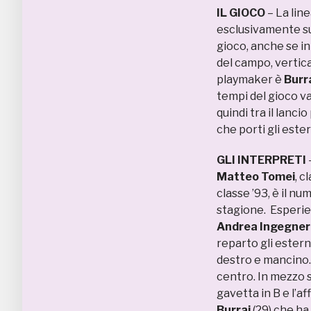
IL GIOCO
– La line
esclusivamente su
gioco, anche se in
del campo, vertic
playmaker è
Burr
tempi del gioco v
quindi tra il lanci
che porti gli ester
GLI INTERPRETI
Matteo Tomei
, c
classe ’93, è il nu
stagione. Esperien
Andrea Ingegner
reparto gli estern
destro e mancino.
centro. In mezzo s
gavetta in B e l’a
Burrai
(29) che ha