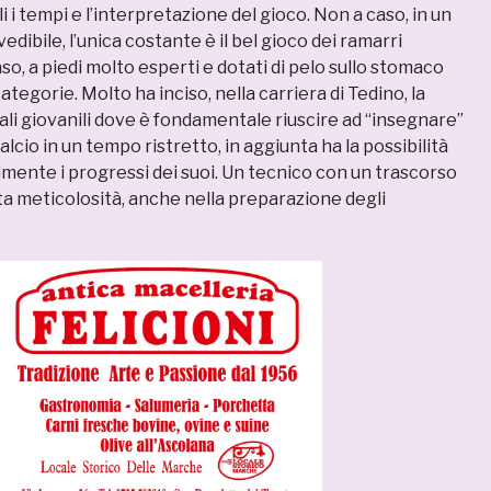
i tempi e l’interpretazione del gioco. Non a caso, in un
edibile, l’unica costante è il bel gioco dei ramarri
aso, a piedi molto esperti e dotati di pelo sullo stomaco
ategorie. Molto ha inciso, nella carriera di Tedino, la
ali giovanili dove è fondamentale riuscire ad “insegnare”
calcio in un tempo ristretto, in aggiunta ha la possibilità
lmente i progressi dei suoi. Un tecnico con un trascorso
a meticolosità, anche nella preparazione degli