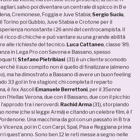
agliari, salvo poi diventare un centrale di spicco in B e
ena, Cremonese, Foggia e Juve Stabia;
Sergio Suciu
,
il Torino poi Gubbio, Juve Stabia e Crotone per il
perienza nonostante i 26 anni del centrocampista. Il
è ricco di chicche e può vantare su una grande abilità
re alle richieste del tecnico.
Luca Cattaneo
, classe ’89,
tanza in Lega Pro con Savona e Bassano, spesso
equarti;
Stefano Pietribiasi
(31) è un cliente scomodo
erché il suo compito non è quello di finalizzare (almeno
io), ma ha dimostrato a Bassano di avere un buon feeling
ndo 33 gol in tre stagioni; chi completa il reparto
a, è l’ex Ascoli
Emanuele Berrettoni
, per il 35enne
n l’Hellas Verona, due con il Bassano, due con il picchio
i l’approdo tra i neroverdi.
Rachid Arma
(31), storpiando
uo nome (che si legge Armà) e citando un celebre film, è l’
 Pordenone. Una macchina da gol con un passato in B tra
 e Vicenza, poi in C con Carpi, Spal, Pisa e Reggiana prima
arri quest’anno. Sono ben 12 le reti messe a segno nelle