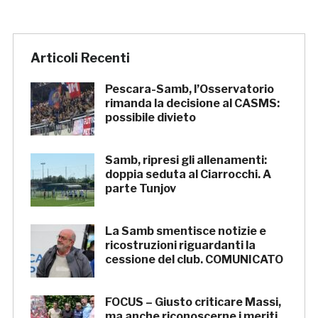
Articoli Recenti
Pescara-Samb, l’Osservatorio
rimanda la decisione al CASMS:
possibile divieto
Samb, ripresi gli allenamenti:
doppia seduta al Ciarrocchi. A
parte Tunjov
La Samb smentisce notizie e
ricostruzioni riguardanti la
cessione del club. COMUNICATO
FOCUS – Giusto criticare Massi,
ma anche riconoscerne i meriti