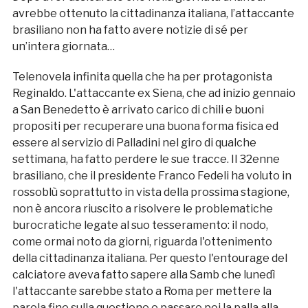
avrebbe ottenuto la cittadinanza italiana, l’attaccante
brasiliano non ha fatto avere notizie di sé per
un’intera giornata…
Telenovela infinita quella che ha per protagonista
Reginaldo. L'attaccante ex Siena, che ad inizio gennaio
a San Benedetto è arrivato carico di chili e buoni
propositi per recuperare una buona forma fisica ed
essere al servizio di Palladini nel giro di qualche
settimana, ha fatto perdere le sue tracce. Il 32enne
brasiliano, che il presidente Franco Fedeli ha voluto in
rossoblù soprattutto in vista della prossima stagione,
non è ancora riuscito a risolvere le problematiche
burocratiche legate al suo tesseramento: il nodo,
come ormai noto da giorni, riguarda l'ottenimento
della cittadinanza italiana. Per questo l'entourage del
calciatore aveva fatto sapere alla Samb che lunedì
l'attaccante sarebbe stato a Roma per mettere la
parola fine sulla questione e passare poi la palla alla