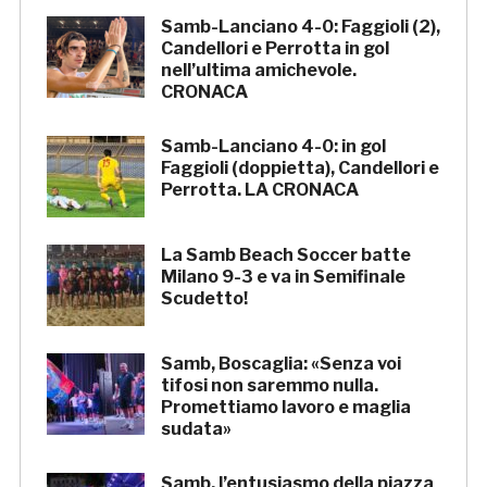
Samb-Lanciano 4-0: Faggioli (2),
Candellori e Perrotta in gol
nell’ultima amichevole.
CRONACA
Samb-Lanciano 4-0: in gol
Faggioli (doppietta), Candellori e
Perrotta. LA CRONACA
La Samb Beach Soccer batte
Milano 9-3 e va in Semifinale
Scudetto!
Samb, Boscaglia: «Senza voi
tifosi non saremmo nulla.
Promettiamo lavoro e maglia
sudata»
Samb, l’entusiasmo della piazza