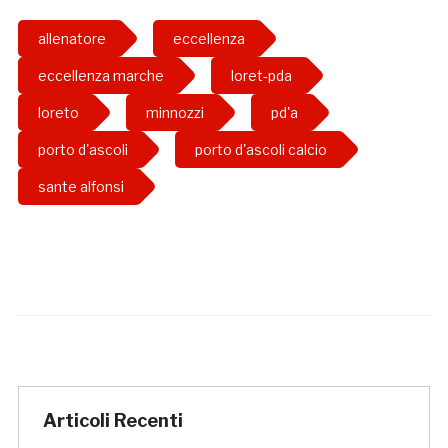
allenatore
eccellenza
eccellenza marche
loret-pda
loreto
minnozzi
pd'a
porto d'ascoli
porto d'ascoli calcio
sante alfonsi
Articoli Recenti