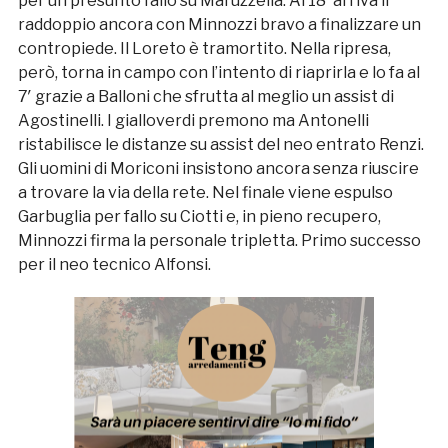
per un presunto fallo su Maruzzella. Al 18′ arriva il
raddoppio ancora con Minnozzi bravo a finalizzare un
contropiede. Il Loreto è tramortito. Nella ripresa,
però, torna in campo con l’intento di riaprirla e lo fa al
7′ grazie a Balloni che sfrutta al meglio un assist di
Agostinelli. I gialloverdi premono ma Antonelli
ristabilisce le distanze su assist del neo entrato Renzi.
Gli uomini di Moriconi insistono ancora senza riuscire
a trovare la via della rete. Nel finale viene espulso
Garbuglia per fallo su Ciotti e, in pieno recupero,
Minnozzi firma la personale tripletta. Primo successo
per il neo tecnico Alfonsi.