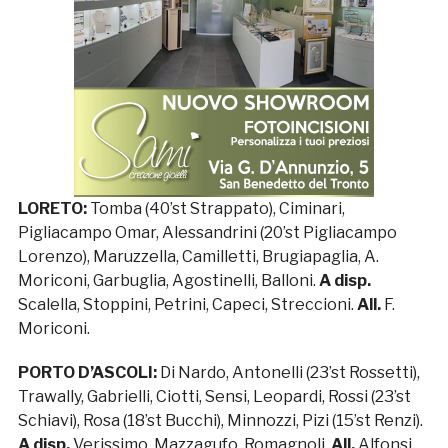
LORETO:
Tomba (40’st Strappato), Ciminari,
Pigliacampo Omar, Alessandrini (20’st Pigliacampo
Lorenzo), Maruzzella, Camilletti, Brugiapaglia, A.
Moriconi, Garbuglia, Agostinelli, Balloni.
A disp.
Scalella, Stoppini, Petrini, Capeci, Streccioni.
All.
F.
Moriconi.
PORTO D’ASCOLI:
Di Nardo, Antonelli (23’st Rossetti),
Trawally, Gabrielli, Ciotti, Sensi, Leopardi, Rossi (23’st
Schiavi), Rosa (18’st Bucchi), Minnozzi, Pizi (15’st Renzi).
A disp.
Verissimo, Mazzagufo, Romagnoli.
All.
Alfonsi.