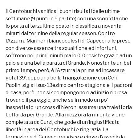
Il Centobuchi vanifica i buoni risultati delle ultime
settimane (9 punti in 5 partite) con una sconfitta che
lo porta al terzultimo posto in classifica a novanta
minuti dal termine della regular season. Contro
l’Azzurra Mariner i biancocelesti di Capecci, alle prese
con diverse assenze tra squalifiche ed infortuni,
soffrono nei primi minuti ma lo 0-0 resiste grazie ad un
palo e a una bella parata di Grande. Nonostante un bel
primo tempo, però, è l’Azzurra la prima ad incassare
gol al 39’: dopo una bella triangolazione con Celi,
Paolini sigla il suo 13esimo centro stagionale. I padroni
di casa, però, non si scompongono e ad inizio ripresa
trovano il pareggio, anche se in modo un po’
inaspettato: un cross di Neroni assume una traiettoria
beffarda per Grande. Alla mezz’ora la rimonta viene
completata da Curzi, che gode di un’ingiustificata
libertà in area del Centobuchi e ringrazia. La
formazione di Capecci reagisce e cinge d’assedio la