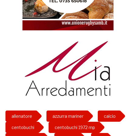
allenatore
azzurra mariner
calcio
centobuchi
centobuchi 1972 mp