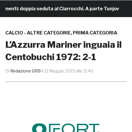
enti: doppia seduta al Ciarrocchi. A parte Tunjov
17 
CALCIO - ALTRE CATEGORIE
,
PRIMA CATEGORIA
L’Azzurra Mariner inguaia il
Centobuchi 1972: 2-1
Di
Redazione GRB
il
12 Maggio 2019 alle 11:40