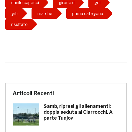
danilo capecci
girone d
gol
grb
marche
prima categoria
risultato
Articoli Recenti
Samb, ripresi gli allenamenti:
doppia seduta al Ciarrocchi. A
parte Tunjov