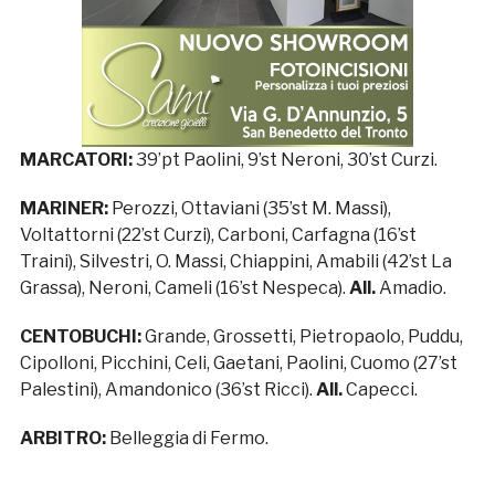
MARCATORI:
39’pt Paolini, 9’st Neroni, 30’st Curzi.
MARINER:
Perozzi, Ottaviani (35’st M. Massi),
Voltattorni (22’st Curzi), Carboni, Carfagna (16’st
Traini), Silvestri, O. Massi, Chiappini, Amabili (42’st La
Grassa), Neroni, Cameli (16’st Nespeca).
All.
Amadio.
CENTOBUCHI:
Grande, Grossetti, Pietropaolo, Puddu,
Cipolloni, Picchini, Celi, Gaetani, Paolini, Cuomo (27’st
Palestini), Amandonico (36’st Ricci).
All.
Capecci.
ARBITRO:
Belleggia di Fermo.