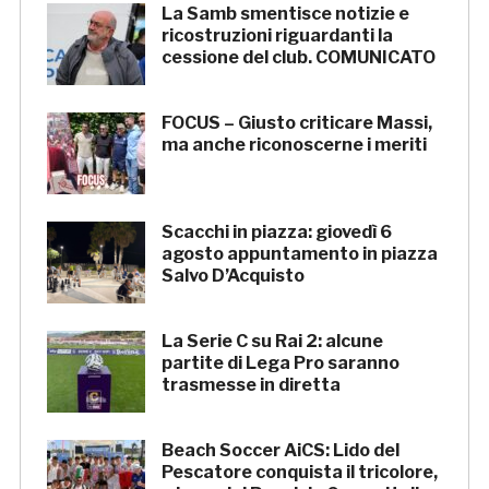
La Samb smentisce notizie e
ricostruzioni riguardanti la
cessione del club. COMUNICATO
FOCUS – Giusto criticare Massi,
ma anche riconoscerne i meriti
Scacchi in piazza: giovedì 6
agosto appuntamento in piazza
Salvo D’Acquisto
La Serie C su Rai 2: alcune
partite di Lega Pro saranno
trasmesse in diretta
Beach Soccer AiCS: Lido del
Pescatore conquista il tricolore,