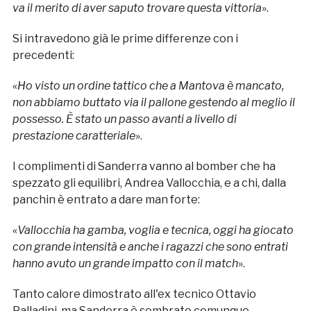
va il merito di aver saputo trovare questa vittoria
».
Si intravedono già le prime differenze con i
precedenti:
«
Ho visto un ordine tattico che a Mantova è mancato,
non abbiamo buttato via il pallone gestendo al meglio il
possesso. È stato un passo avanti a livello di
prestazione caratteriale
».
I complimenti di Sanderra vanno al bomber che ha
spezzato gli equilibri, Andrea Vallocchia, e a chi, dalla
panchin è entrato a dare man forte:
«
Vallocchia ha gamba, voglia e tecnica, oggi ha giocato
con grande intensità e anche i ragazzi che sono entrati
hanno avuto un grande impatto con il match
».
Tanto calore dimostrato all'ex tecnico Ottavio
Palladini, ma Sanderra è sembrato comunque