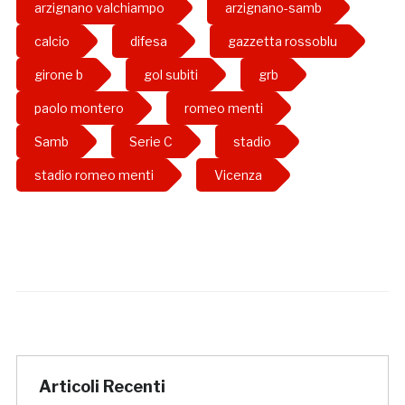
arzignano valchiampo
arzignano-samb
calcio
difesa
gazzetta rossoblu
girone b
gol subiti
grb
paolo montero
romeo menti
Samb
Serie C
stadio
stadio romeo menti
Vicenza
Articoli Recenti