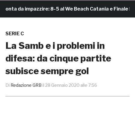
a da impazzire: 8-5 al We Beach Catania e Finale Scude
SERIE C
La Samb e i problemi in
difesa: da cinque partite
subisce sempre gol
Di
Redazione GRB
il
28 Gennaio 2020 alle 7:56