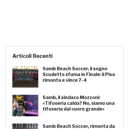
Articoli Recenti
Samb Beach Soccer, il sogno
Scudetto sfuma in Finale: il Pisa
rimonta e vince 7-4
Samb, il sindaco Mozzoni:
«Tifoseria calda? No, siamo una
tifoseria dal cuore grande»
Samb Beach Soccer, rimonta da