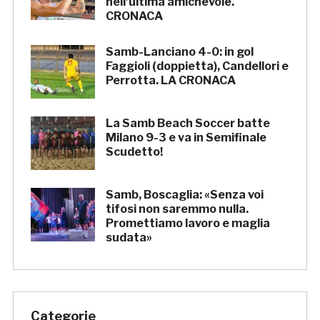
nell’ultima amichevole.
CRONACA
Samb-Lanciano 4-0: in gol
Faggioli (doppietta), Candellori e
Perrotta. LA CRONACA
La Samb Beach Soccer batte
Milano 9-3 e va in Semifinale
Scudetto!
Samb, Boscaglia: «Senza voi
tifosi non saremmo nulla.
Promettiamo lavoro e maglia
sudata»
Categorie