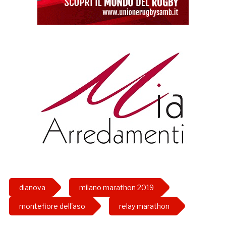
dianova
milano marathon 2019
montefiore dell'aso
relay marathon