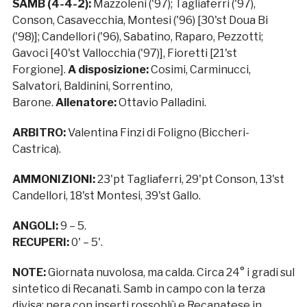
SAMB (4-4-2):
Mazzoleni ('97); Tagliaferri ('97),
Conson, Casavecchia, Montesi ('96) [30'st Doua Bi
('98)]; Candellori ('96), Sabatino, Raparo, Pezzotti;
Gavoci [40'st Vallocchia ('97)], Fioretti [21'st
Forgione].
A disposizione:
Cosimi, Carminucci,
Salvatori, Baldinini, Sorrentino,
Barone.
Allenatore:
Ottavio Palladini.
ARBITRO:
Valentina Finzi di Foligno (Biccheri-
Castrica).
AMMONIZIONI:
23'pt Tagliaferri, 29'pt Conson, 13'st
Candellori, 18'st Montesi, 39'st Gallo.
ANGOLI:
9 – 5.
RECUPERI:
0' – 5'.
NOTE:
Giornata nuvolosa, ma calda. Circa 24° i gradi sul
sintetico di Recanati. Samb in campo con la terza
divisa: nera con inserti rossoblù e Recanatese in