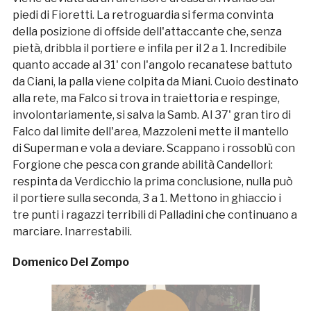
piedi di Fioretti. La retroguardia si ferma convinta
della posizione di offside dell'attaccante che, senza
pietà, dribbla il portiere e infila per il 2 a 1. Incredibile
quanto accade al 31' con l'angolo recanatese battuto
da Ciani, la palla viene colpita da Miani. Cuoio destinato
alla rete, ma Falco si trova in traiettoria e respinge,
involontariamente, si salva la Samb. Al 37' gran tiro di
Falco dal limite dell'area, Mazzoleni mette il mantello
di Superman e vola a deviare. Scappano i rossoblù con
Forgione che pesca con grande abilità Candellori:
respinta da Verdicchio la prima conclusione, nulla può
il portiere sulla seconda, 3 a 1. Mettono in ghiaccio i
tre punti i ragazzi terribili di Palladini che continuano a
marciare. Inarrestabili.
Domenico Del Zompo