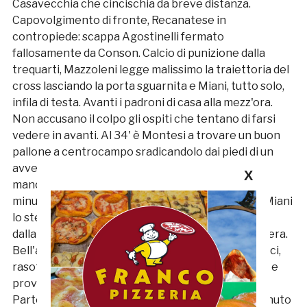
Casavecchia che cincischia da breve distanza.
Capovolgimento di fronte, Recanatese in
contropiede: scappa Agostinelli fermato
fallosamente da Conson. Calcio di punizione dalla
trequarti, Mazzoleni legge malissimo la traiettoria del
cross lasciando la porta sguarnita e Miani, tutto solo,
infila di testa. Avanti i padroni di casa alla mezz'ora.
Non accusano il colpo gli ospiti che tentano di farsi
vedere in avanti. Al 34' è Montesi a trovare un buon
pallone a centrocampo sradicandolo dai piedi di un
avversario, serve Pezzotti sulla sinistra, cross
X
mancino facile per Verdicchio. Poco più di cinque
minuti dopo è Gavoci a sfondare per vie centrali: Miani
lo stende e la Samb può beneficiare di un piazzato
dalla trequarti. Il tiro del capitano colpisce la barriera.
Bell'azione ospite al 43': sponda Fioretti per Gavoci,
rasoterra per l'accorrente Pezzotti che controlla e
prova il mancino, Verdicchio blocca in due tempi.
Partono forte i rossoblù nella ripresa. Dopo un minuto