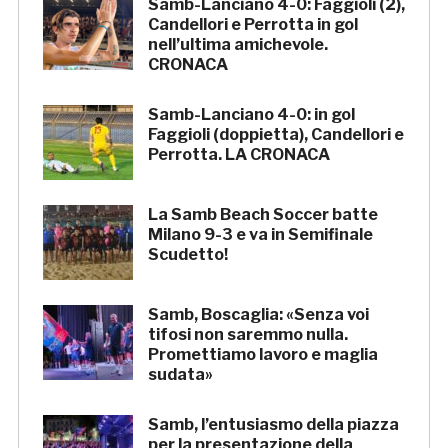
Samb-Lanciano 4-0: Faggioli (2),
Candellori e Perrotta in gol
nell’ultima amichevole.
CRONACA
Samb-Lanciano 4-0: in gol
Faggioli (doppietta), Candellori e
Perrotta. LA CRONACA
La Samb Beach Soccer batte
Milano 9-3 e va in Semifinale
Scudetto!
Samb, Boscaglia: «Senza voi
tifosi non saremmo nulla.
Promettiamo lavoro e maglia
sudata»
Samb, l’entusiasmo della piazza
per la presentazione della