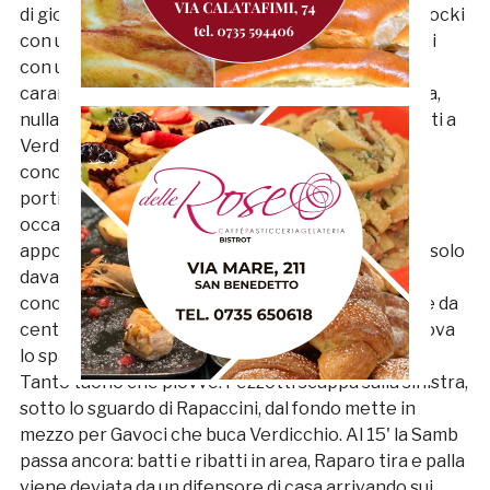
di gioco Fioretti riceve da Tagliaferri, supera Glebocki
con un bel sombrero e punta l'area, cerca Pezzotti
con un rasoterra, ma la palla è corta. La sfera
carambola sui piedi di Candellori che tenta la botta,
nulla di fatto. Al 2' ancora Pezzotti in avanti, davanti a
Verdicchio riceve e, in corsa, tira di sinistro, la
conclusione strozzata termina tra le braccia del
portiere. Ancora il capitano ha, sui piedi, una
occasione d'oro. Scappa sulla fascia Fioretti che
appoggia per Gavoci, cross in mezzo per Pezzotti solo
davanti a Verdicchio che si immola e respinge la
conclusione. Cerca gloria anche Raparo che parte da
centrocampo, dopo aver recuperato il pallone, trova
lo spazio per la conclusione, respinta dal portiere.
Tanto tuonò che piovve: Pezzotti scappa sulla sinistra,
sotto lo sguardo di Rapaccini, dal fondo mette in
mezzo per Gavoci che buca Verdicchio. Al 15' la Samb
passa ancora: batti e ribatti in area, Raparo tira e palla
viene deviata da un difensore di casa arrivando sui