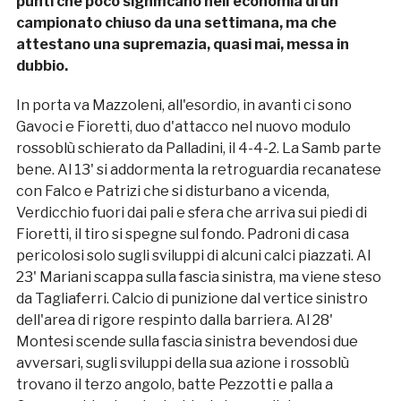
punti che poco significano nell'economia di un
campionato chiuso da una settimana, ma che
attestano una supremazia, quasi mai, messa in
dubbio.
In porta va Mazzoleni, all'esordio, in avanti ci sono
Gavoci e Fioretti, duo d'attacco nel nuovo modulo
rossoblù schierato da Palladini, il 4-4-2. La Samb parte
bene. Al 13' si addormenta la retroguardia recanatese
con Falco e Patrizi che si disturbano a vicenda,
Verdicchio fuori dai pali e sfera che arriva sui piedi di
Fioretti, il tiro si spegne sul fondo. Padroni di casa
pericolosi solo sugli sviluppi di alcuni calci piazzati. Al
23' Mariani scappa sulla fascia sinistra, ma viene steso
da Tagliaferri. Calcio di punizione dal vertice sinistro
dell'area di rigore respinto dalla barriera. Al 28'
Montesi scende sulla fascia sinistra bevendosi due
avversari, sugli sviluppi della sua azione i rossoblù
trovano il terzo angolo, batte Pezzotti e palla a