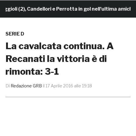
i (2), Candellori e Perrotta in gol nell’ultima amichevol
SERIE D
La cavalcata continua. A
Recanati la vittoria è di
rimonta: 3-1
Di
Redazione GRB
il
17 Aprile 2016 alle 19:18