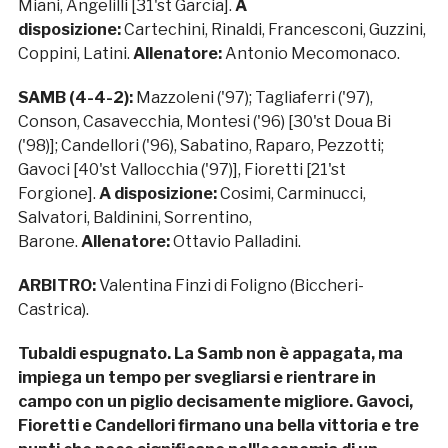
Miani, Angelilli [31'st Garcia].
A
disposizione:
Cartechini, Rinaldi, Francesconi, Guzzini,
Coppini, Latini.
Allenatore:
Antonio Mecomonaco.
SAMB (4-4-2):
Mazzoleni ('97); Tagliaferri ('97),
Conson, Casavecchia, Montesi ('96) [30'st Doua Bi
('98)]; Candellori ('96), Sabatino, Raparo, Pezzotti;
Gavoci [40'st Vallocchia ('97)], Fioretti [21'st
Forgione].
A disposizione:
Cosimi, Carminucci,
Salvatori, Baldinini, Sorrentino,
Barone.
Allenatore:
Ottavio Palladini.
ARBITRO:
Valentina Finzi di Foligno (Biccheri-
Castrica).
Tubaldi espugnato. La Samb non è appagata, ma
impiega un tempo per svegliarsi e rientrare in
campo con un piglio decisamente migliore. Gavoci,
Fioretti e Candellori firmano una bella vittoria e tre