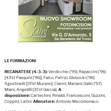
LE FORMAZIONI
RECANATESE (4-3-3):
Verdicchio ('95); Rapaccini ('96)
[43'st Pasquini ('96)], Falco, Patrizi, Glebocki ('96);
Agostinelli [19'st Murano], Cianni, Mariani; Gallo ('97),
Miani, Angelilli [31'st Garcia].
A
disposizione:
Cartechini, Rinaldi, Francesconi, Guzzini,
Coppini, Latini.
Allenatore:
Antonio Mecomonaco.