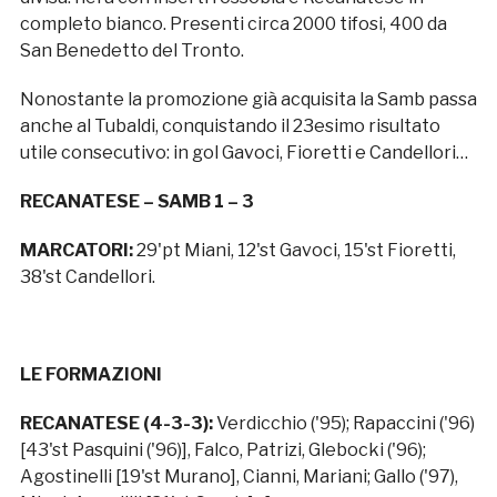
completo bianco. Presenti circa 2000 tifosi, 400 da
San Benedetto del Tronto.
Nonostante la promozione già acquisita la Samb passa
anche al Tubaldi, conquistando il 23esimo risultato
utile consecutivo: in gol Gavoci, Fioretti e Candellori…
RECANATESE – SAMB 1 – 3
MARCATORI:
29'pt Miani, 12'st Gavoci, 15'st Fioretti,
38'st Candellori.
LE FORMAZIONI
RECANATESE (4-3-3):
Verdicchio ('95); Rapaccini ('96)
[43'st Pasquini ('96)], Falco, Patrizi, Glebocki ('96);
Agostinelli [19'st Murano], Cianni, Mariani; Gallo ('97),