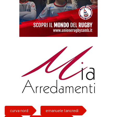
curva nord
emanuele tancredi