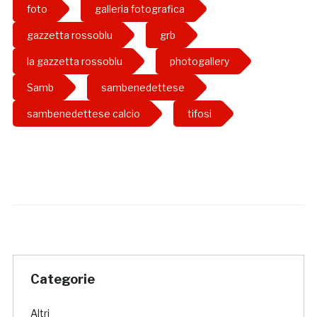
foto
galleria fotografica
gazzetta rossoblu
grb
la gazzetta rossoblu
photogallery
Samb
sambenedettese
sambenedettese calcio
tifosi
Categorie
Altri