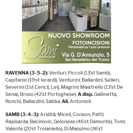
RAVENNA (3-5-2):
Venturi; Piccoli (13’st Samb),
Capitanio (19’st Ierardi), Venturini; Ballardini, Selleri,
Severini (1’st Cenci), Lelj, Magrini; Maistrello (13’st De
Sena), Broso (42’st Portoghese).
A disp.
Gallinetta,
Ronchi, Ballardini, Sabba.
All.
Antonioli.
SAMB (3-4-3):
Aridità; Miceli, Conson, Patti;
Rapisarda, Bacinovic, Gelonese (46’st Damonte), Tomi;
Valente (20’st Troianiello), Di Massimo (36’st