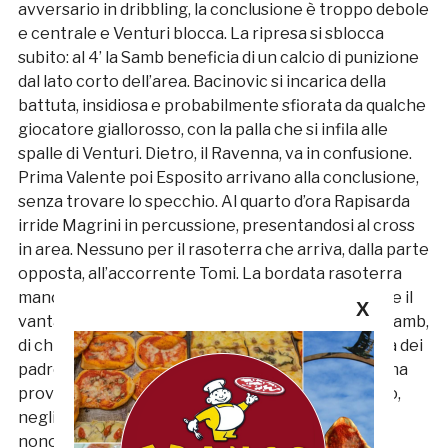
avversario in dribbling, la conclusione è troppo debole
e centrale e Venturi blocca. La ripresa si sblocca
subito: al 4’ la Samb beneficia di un calcio di punizione
dal lato corto dell’area. Bacinovic si incarica della
battuta, insidiosa e probabilmente sfiorata da qualche
giocatore giallorosso, con la palla che si infila alle
spalle di Venturi. Dietro, il Ravenna, va in confusione.
Prima Valente poi Esposito arrivano alla conclusione,
senza trovare lo specchio. Al quarto d’ora Rapisarda
irride Magrini in percussione, presentandosi al cross
in area. Nessuno per il rasoterra che arriva, dalla parte
opposta, all’accorrente Tomi. La bordata rasoterra
mancina si spegne di poco al lato. Con il possesso e il
X
vantaggio si presenta l’annosa questione, per la Samb,
di chiudere il match. La prima azione degna di nota dei
padroni di casa arriva al 24’ quando Broso e De Sena
provano a trovarsi nel settore centrale del campo,
negli ultimi venti metri. Difesa a tenuta stagna,
nonostante la pressione esercitata, i rossoblù,