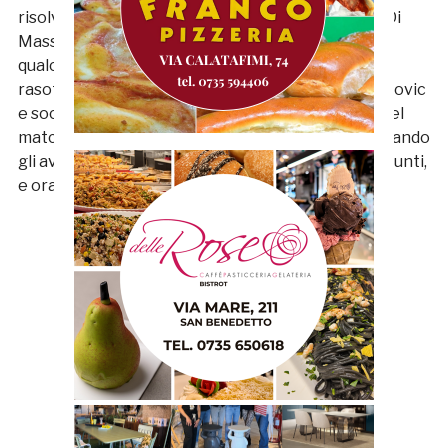
risolvono senza patemi d’animo. Un minuto dopo Di
Massimo va a cercar gloria liberandosi al tiro da
qualche metro fuori dall’area di rigore. Il tiro è
rasoterra e potente, ma si infrange sul palo. Bacinovic
e soci si lasciano scorrere addosso i minuti finali del
match cercando di mantenere il possesso e relegando
gli avversari all’angolo. Finalmente tornano i tre punti,
e ora sotto col Bassano.