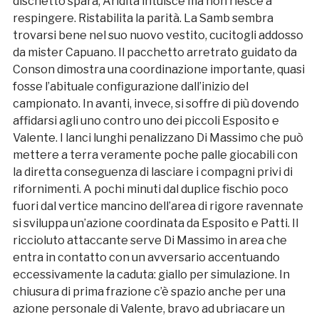
dischetto spara, Aridità intuisce ma non riesce a
respingere. Ristabilita la parità. La Samb sembra
trovarsi bene nel suo nuovo vestito, cucitogli addosso
da mister Capuano. Il pacchetto arretrato guidato da
Conson dimostra una coordinazione importante, quasi
fosse l’abituale configurazione dall’inizio del
campionato. In avanti, invece, si soffre di più dovendo
affidarsi agli uno contro uno dei piccoli Esposito e
Valente. I lanci lunghi penalizzano Di Massimo che può
mettere a terra veramente poche palle giocabili con
la diretta conseguenza di lasciare i compagni privi di
rifornimenti. A pochi minuti dal duplice fischio poco
fuori dal vertice mancino dell’area di rigore ravennate
si sviluppa un’azione coordinata da Esposito e Patti. Il
riccioluto attaccante serve Di Massimo in area che
entra in contatto con un avversario accentuando
eccessivamente la caduta: giallo per simulazione. In
chiusura di prima frazione c’è spazio anche per una
azione personale di Valente, bravo ad ubriacare un