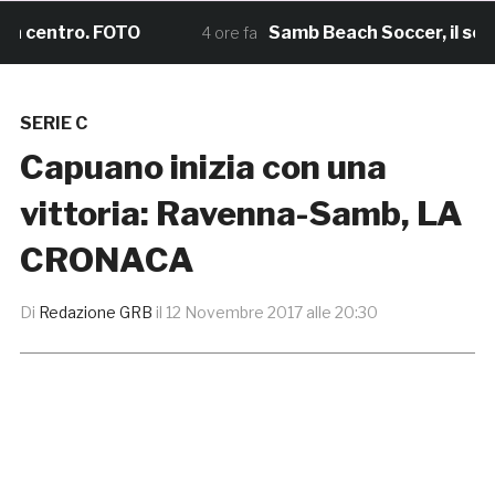
entro. FOTO
Samb Beach Soccer, il sogno Scu
4 ore fa
SERIE C
Capuano inizia con una
vittoria: Ravenna-Samb, LA
CRONACA
Di
Redazione GRB
il
12 Novembre 2017 alle 20:30