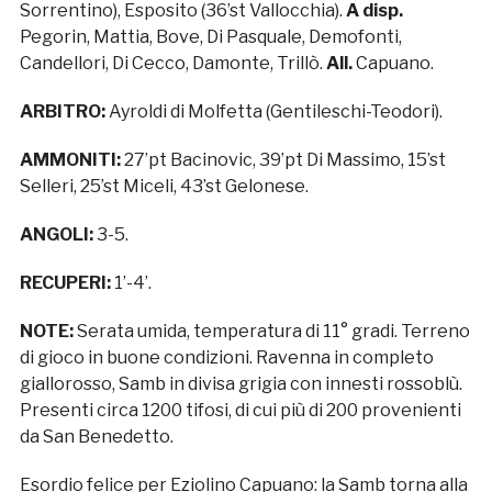
Sorrentino), Esposito (36’st Vallocchia).
A disp.
Pegorin, Mattia, Bove, Di Pasquale, Demofonti,
Candellori, Di Cecco, Damonte, Trillò.
All.
Capuano.
ARBITRO:
Ayroldi di Molfetta (Gentileschi-Teodori).
AMMONITI:
27’pt Bacinovic, 39’pt Di Massimo, 15’st
Selleri, 25’st Miceli, 43’st Gelonese.
ANGOLI:
3-5.
RECUPERI:
1’-4’.
NOTE:
Serata umida, temperatura di 11° gradi. Terreno
di gioco in buone condizioni. Ravenna in completo
giallorosso, Samb in divisa grigia con innesti rossoblù.
Presenti circa 1200 tifosi, di cui più di 200 provenienti
da San Benedetto.
Esordio felice per Eziolino Capuano: la Samb torna alla