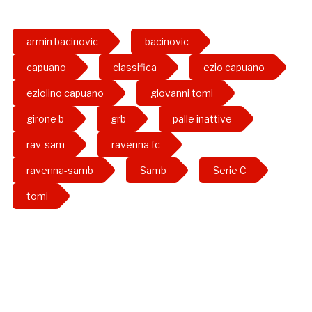
armin bacinovic
bacinovic
capuano
classifica
ezio capuano
eziolino capuano
giovanni tomi
girone b
grb
palle inattive
rav-sam
ravenna fc
ravenna-samb
Samb
Serie C
tomi