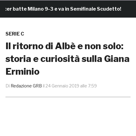
batte Milano 9-3 e va in Semifinale Scudetto!
3 or
SERIE C
Il ritorno di Albè e non solo:
storia e curiosità sulla Giana
Erminio
Di
Redazione GRB
il
24 Gennaio 2019 alle 7:59