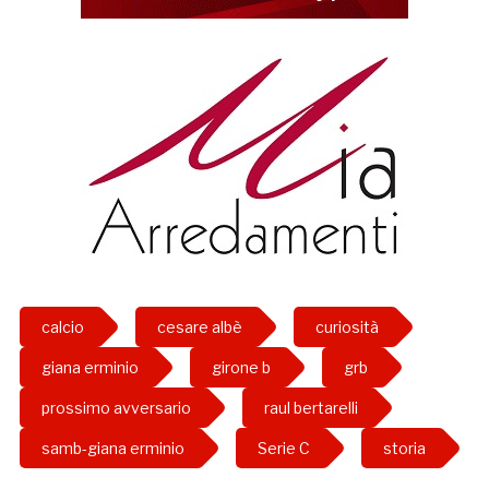
calcio
cesare albè
curiosità
giana erminio
girone b
grb
prossimo avversario
raul bertarelli
samb-giana erminio
Serie C
storia