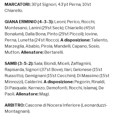
MARCATORI:
30’pt Signori, 43’pt Perna, 10’st
Chiarello.
GIANA ERMINIO (4-3-3):
Leoni; Perico, Rocchi,
Montesano, Lanini (29’st Seck); Chiariello (45’st
Bonalumi), Dalla Bona, Pinto (29’st Piccoli); Iovine,
Perna, Lunetta (24’st Rocco).
A disposizione:
Taliento,
Marzeglia, Ababio, Pirola, Mandelli, Capano, Sosio,
Mutton.
Allenatore:
Bertarelli.
SAMB (3-5-2):
Sala; Biondi, Miceli, Zaffagnini,
Rapisarda, Signori (37’st Bove), Ilari, Gelonese (15’st
Russotto), Gemignani (15’st Cecchini); Di Massimo (15’st
Minnozzi), Calderini.
A disposizione:
Pegorin, Rinaldi,
Di Pasquale, Kernezo, Demofonti, Rocchi, Islamaj, De
Paoli.
Allenatore:
Magi.
ARBITRO:
Cascone di Nocera Inferiore (Leonarduzzi-
Montagnani).