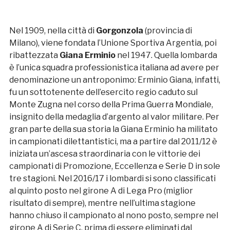
Nel 1909, nella città di
Gorgonzola
(provincia di
Milano), viene fondata l’Unione Sportiva Argentia, poi
ribattezzata
Giana Erminio
nel 1947. Quella lombarda
è l’unica squadra professionistica italiana ad avere per
denominazione un antroponimo: Erminio Giana, infatti,
fu un sottotenente dell’esercito regio caduto sul
Monte Zugna nel corso della Prima Guerra Mondiale,
insignito della medaglia d’argento al valor militare. Per
gran parte della sua storia la Giana Erminio ha militato
in campionati dilettantistici, ma a partire dal 2011/12 è
iniziata un’ascesa straordinaria con le vittorie dei
campionati di Promozione, Eccellenza e Serie D in sole
tre stagioni. Nel 2016/17 i lombardi si sono classificati
al quinto posto nel girone A di Lega Pro (miglior
risultato di sempre), mentre nell’ultima stagione
hanno chiuso il campionato al nono posto, sempre nel
girone A di Serie C, prima di essere eliminati dal