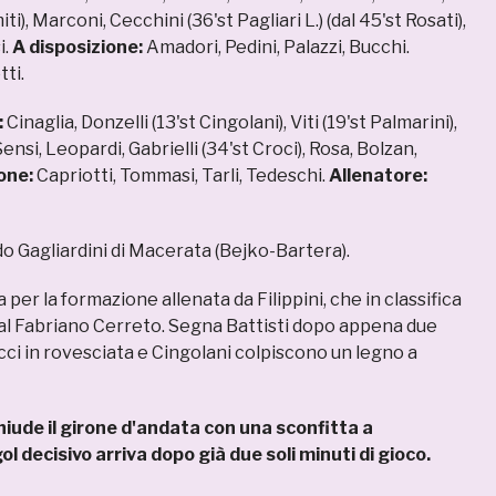
ti), Marconi, Cecchini (36'st Pagliari L.) (dal 45'st Rosati),
i.
A disposizione:
Amadori, Pedini, Palazzi, Bucchi.
ti.
:
Cinaglia, Donzelli (13'st Cingolani), Viti (19'st Palmarini),
Sensi, Leopardi, Gabrielli (34'st Croci), Rosa, Bolzan,
one:
Capriotti, Tommasi, Tarli, Tedeschi.
Allenatore:
o Gagliardini di Macerata (Bejko-Bartera).
 per la formazione allenata da Filippini, che in classifica
al Fabriano Cerreto. Segna Battisti dopo appena due
cci in rovesciata e Cingolani colpiscono un legno a
chiude il girone d'andata con una sconfitta a
l decisivo arriva dopo già due soli minuti di gioco.