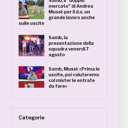
Samb, il “doppio
mercato” di Andrea
Mussi: per il d.s. un
grande lavoro anche
sulle uscite
Samb, la
presentazione della
squadra venerdì 7
agosto
Samb, Mussi: «Prima le
uscite, poi valuteremo
col mister le entrate
da fare»
Categorie