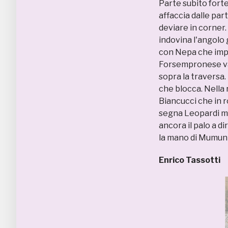
Parte subito fort
affaccia dalle part
deviare in corner.
indovina l'angolo g
con Nepa che imp
Forsempronese va v
sopra la traversa.
che blocca. Nella r
Biancucci che in r
segna Leopardi ma
ancora il palo a d
la mano di Mumuni 
Enrico Tassotti