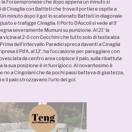
e la Forsempronese che dopo appena un minuto si
i di Cinaglia con Battisti che trova il portiere ospite a
 Un minuto dopo il gol: lo scatenato Battisti in diagonale
iusto e trafigge Cinaglia. Il Porto D’Ascoli si vede al 9'
egna severamente Mumuni su punizione. Al 21' la
icina al 2-0 con Cecchini che tutto solo di testa alza
 Prima dell'intervallo Paradisi spreca davanti a Cinaglia
ipresa il Pd'A, al 12', ha l'occasione per pareggiare con
ovesciata da centro area colpisce il palo, sulla ribattuta
 la sua posizione è in fuorigioco. Al novantesimo è
ire no a Cingolani che da pochi passi batteva di giustezza,
e il palo strozzavano l'urlo del gol.