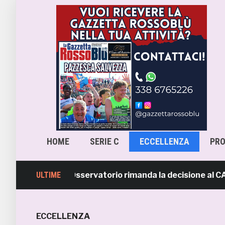
HOME
SERIE C
ECCELLENZA
PR
ra-Samb, l’Osservatorio rimanda la decisione al CASMS: p
ULTIME
ECCELLENZA