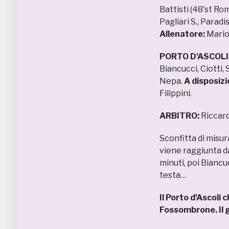
Battisti (48'st Romi
Pagliari S., Paradis
Allenatore:
Mariot
PORTO D'ASCOLI
Biancucci, Ciotti, 
Nepa.
A disposizi
Filippini.
ARBITRO:
Riccard
Sconfitta di misura
viene raggiunta d
minuti, poi Biancu
testa…
Il Porto d'Ascoli 
Fossombrone. Il go