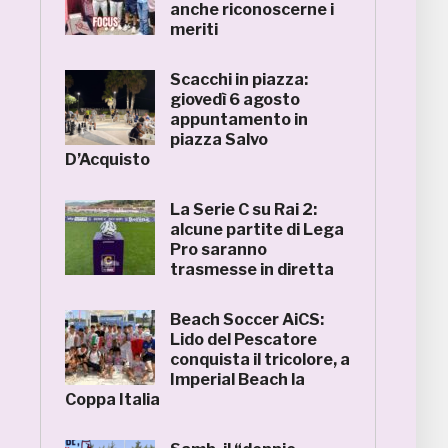
anche riconoscerne i
meriti
Scacchi in piazza:
giovedì 6 agosto
appuntamento in
piazza Salvo
D’Acquisto
La Serie C su Rai 2:
alcune partite di Lega
Pro saranno
trasmesse in diretta
Beach Soccer AiCS:
Lido del Pescatore
conquista il tricolore, a
Imperial Beach la
Coppa Italia