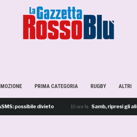
OMOZIONE
PRIMA CATEGORIA
RUGBY
ALTRI
ossibile divieto
Samb, ripresi gli allename
10 ore fa