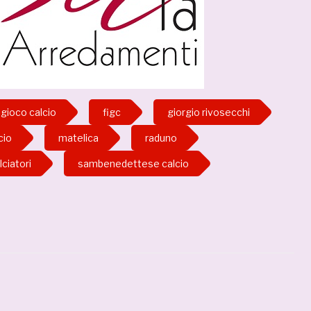
 gioco calcio
figc
giorgio rivosecchi
cio
matelica
raduno
ciatori
sambenedettese calcio