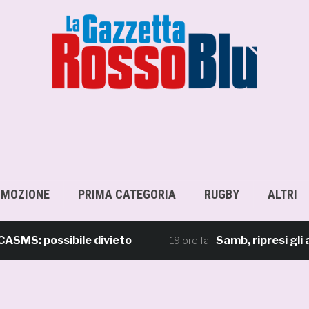
OMOZIONE
PRIMA CATEGORIA
RUGBY
ALTRI
: possibile divieto
Samb, ripresi gli allen
19 ore fa