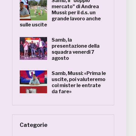
Samb, il “doppio
mercato” di Andrea
Mussi: per il d.s. un
grande lavoro anche
sulle uscite
Samb, la
presentazione della
squadra venerdì 7
agosto
Samb, Mussi: «Prima le
uscite, poi valuteremo
col mister le entrate
da fare»
Categorie