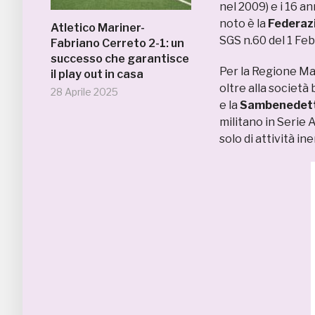
nel 2009) e i 16 a
noto è la
Federazi
Atletico Mariner-
SGS n.60 del 1 Feb
Fabriano Cerreto 2-1: un
successo che garantisce
Per la Regione Mar
il play out in casa
oltre alla società
28 Aprile 2025
e la
Sambenedett
militano in Serie A
solo di attività in