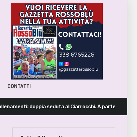
CONTATTI
amenti: doppia seduta al Ciarrocchi. A parte Tunjov