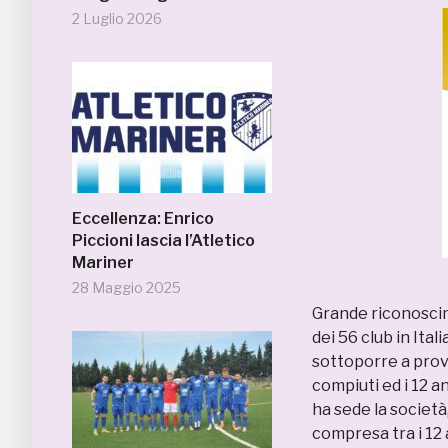
2 Luglio 2026
Eccellenza: Enrico
Piccioni lascia l’Atletico
Mariner
28 Maggio 2025
Grande riconosci
dei 56 club in Ital
sottoporre a prova
compiuti ed i 12 a
ha sede la società
compresa tra i 12 