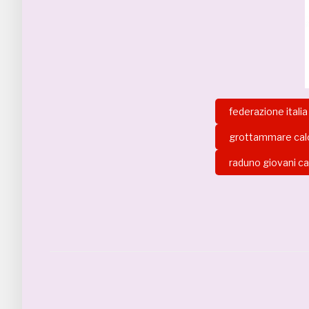
federazione italia
grottammare cal
raduno giovani cal