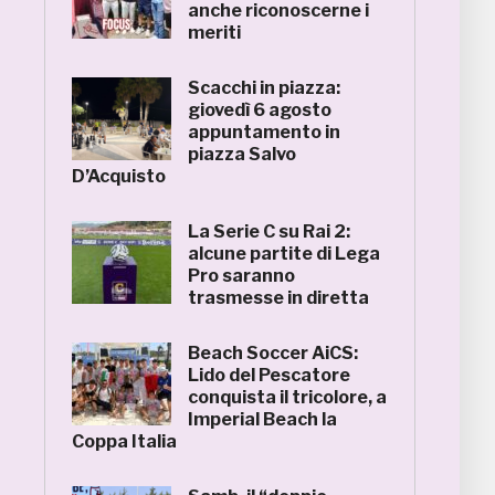
anche riconoscerne i
meriti
Scacchi in piazza:
giovedì 6 agosto
appuntamento in
piazza Salvo
D’Acquisto
La Serie C su Rai 2:
alcune partite di Lega
Pro saranno
trasmesse in diretta
Beach Soccer AiCS:
Lido del Pescatore
conquista il tricolore, a
Imperial Beach la
Coppa Italia