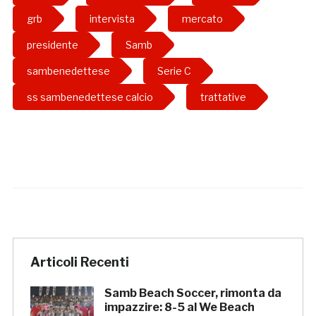
grb
intervista
mercato
presidente
Samb
sambenedettese
Serie C
ss sambenedettese calcio
trattative
Articoli Recenti
Samb Beach Soccer, rimonta da
impazzire: 8-5 al We Beach