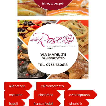
allenatore
calciomercato
capuano
classifica
ezio capuano
fedeli
franco fedeli
girone b