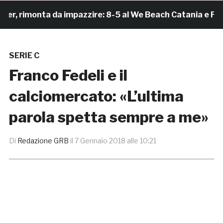
rimonta da impazzire: 8-5 al We Beach Catania e Finale
SERIE C
Franco Fedeli e il
calciomercato: «L’ultima
parola spetta sempre a me»
Di
Redazione GRB
il
7 Gennaio 2018 alle 10:21