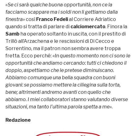
«Se ci sarà qualche buona opportunità, non ce la
facciamo scappare ma i soldi non li gettiamo dalla
finestra»
così
Franco Fedeli
al Corriere Adriatico
quando si tratta di parlare di
calciomercato
. Finora la
Samb
ha operato soltanto in uscita, con il prestito di
Trillò all’Arzachena e le rescissioni di Di Cecco e
Sorrentino, ma il patron non sembra avere troppa
fretta. Ecco perché:
«In questo momento non ci sono le
opportunità che andiamo cercando: tutti ci chiedono il
doppio, aspettiamo che le pretese diminuiscano.
Abbiamo comunque una bella squadra con buoni
giovani: se possiamo mettere la ciliegina sulla torta,
bene; altrimenti andremo avanti con quello che
abbiamo. I miei collaboratori stanno valutando diverse
situazioni, ma tanto l’ultima parola spetta a me»
.
Redazione