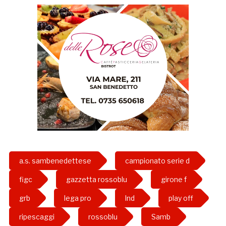
a.s. sambenedettese
campionato serie d
figc
gazzetta rossoblu
girone f
grb
lega pro
lnd
play off
ripescaggi
rossoblu
Samb