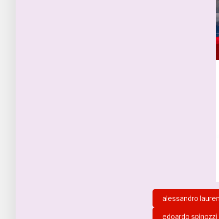
alessandro lauren
edoardo spinozzi