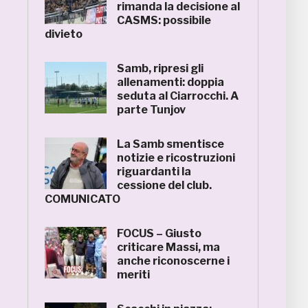
rimanda la decisione al
CASMS: possibile
divieto
Samb, ripresi gli
allenamenti: doppia
seduta al Ciarrocchi. A
parte Tunjov
La Samb smentisce
notizie e ricostruzioni
riguardanti la
cessione del club.
COMUNICATO
FOCUS – Giusto
criticare Massi, ma
anche riconoscerne i
meriti