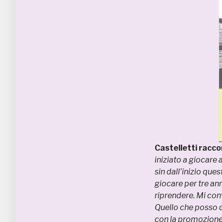
Castelletti racco
iniziato a giocare 
sin dall’inizio qu
giocare per tre ann
riprendere. Mi con
Quello che posso d
con la promozione