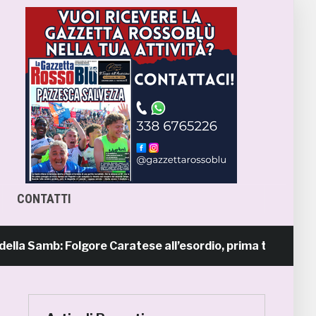
CONTATTI
Samb: Folgore Caratese all’esordio, prima trasferta a Forlì