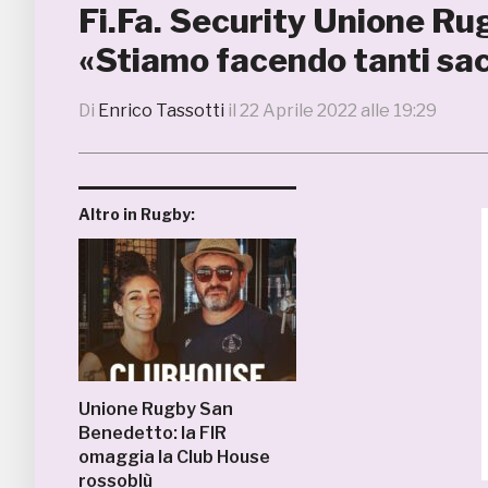
Fi.Fa. Security Unione Rug
«Stiamo facendo tanti sacr
Di
Enrico Tassotti
il
22 Aprile 2022 alle 19:29
Altro in Rugby:
Unione Rugby San
Benedetto: la FIR
omaggia la Club House
rossoblù