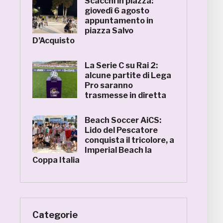
Scacchi in piazza:
giovedì 6 agosto
appuntamento in
piazza Salvo
D’Acquisto
La Serie C su Rai 2:
alcune partite di Lega
Pro saranno
trasmesse in diretta
Beach Soccer AiCS:
Lido del Pescatore
conquista il tricolore, a
Imperial Beach la
Coppa Italia
Categorie