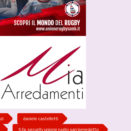
zi
daniele castelletti
fi.fa. security unione rugby san benedetto