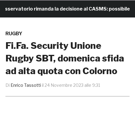
rvatorio rimanda la decisione al CASMS: possibile divie
RUGBY
Fi.Fa. Security Unione
Rugby SBT, domenica sfida
ad alta quota con Colorno
Di
Enrico Tassotti
il
24 Novembre 2023 alle 9:31