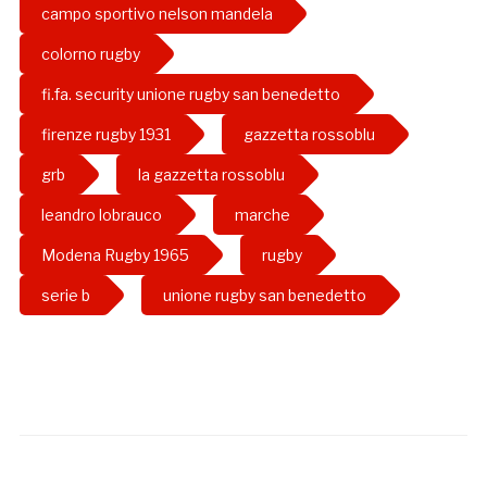
campo sportivo nelson mandela
colorno rugby
fi.fa. security unione rugby san benedetto
firenze rugby 1931
gazzetta rossoblu
grb
la gazzetta rossoblu
leandro lobrauco
marche
Modena Rugby 1965
rugby
serie b
unione rugby san benedetto