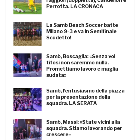
Faggioli (doppietta), Candellori e
Perrotta. LA CRONACA
La Samb Beach Soccer batte
Milano 9-3 e va in Semifinale
Scudetto!
Samb, Boscaglia: «Senza voi
tifosi non saremmo nulla.
Promettiamo lavoro e maglia
sudata»
Samb, l’entusiasmo della piazza
per la presentazione della
squadra. LA SERATA
Samb, Massi: «State vicini alla
squadra. Stiamo lavorando per
crescere»