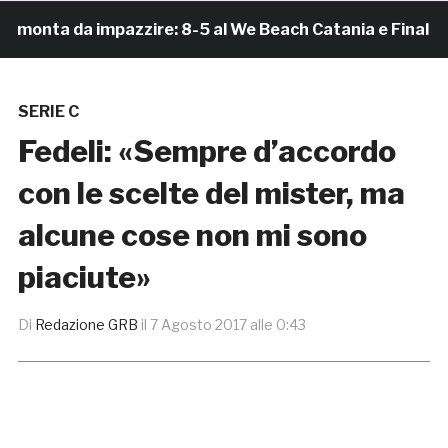
onta da impazzire: 8-5 al We Beach Catania e Finale Scu
SERIE C
Fedeli: «Sempre d’accordo
con le scelte del mister, ma
alcune cose non mi sono
piaciute»
Di
Redazione GRB
il
7 Agosto 2017 alle 0:43