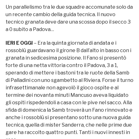
Un parallelismo tra le due squadre accomunate solo da
un recente cambio della guida tecnica. Il nuovo
tecnico granata deve dare una scossa dopo il secco 3
a 0 subito a Padova…
IERI E OGGI
– Era la quinta giornata di andata e i
rossoblù guardavano il girone B dall’alto in basso con i
granata in sedicesima posizione. Il Fano si presentò
forte di una netta vittoria contro il Padova, 3 a 1,
sperando di mettere i bastoni tra le ruote della Samb
di Palladini con uno sgambetto al Riviera. Forse il turno
infrasettimanale non agevolò il gioco ospite e al
termine dei novanta minuti Mancuso aveva liquidato
gli ospiti rispedendoli a casa con le pive nel sacco. Alla
sfida di domenica la Samb troverà un Fano rinnovato e
anche i rossoblù si presentano sotto una nuova guida
tecnica, quella di mister Sanderra, che nelle prime due
gare ha raccolto quattro punti. Tanti i nuovi innesti in