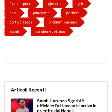
fabio pegorin
giocare
grb
pd'a
pda-samb
portiere
porto d'ascoli
problemi cardiaci
Samb
sambenedettese
Articoli Recenti
Samb, Lorenzo Sgarbi è
ufficiale: l’attaccante arriva in
prestito dal Napoli