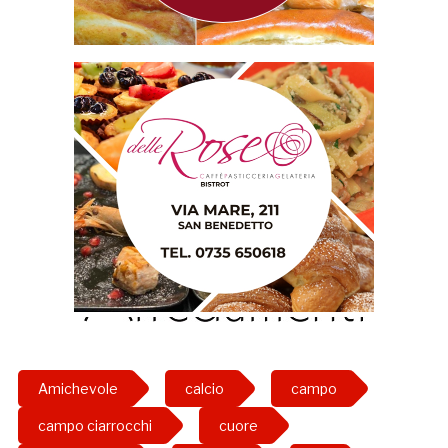
Amichevole
calcio
campo
campo ciarrocchi
cuore