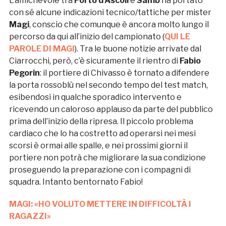
L’amichevole tra
Porto d’Ascoli
e
Samb
ha portato
con sé alcune indicazioni tecnico/tattiche per mister
Magi
, conscio che comunque è ancora molto lungo il
percorso da qui all’inizio del campionato (
QUI LE
PAROLE DI MAGI
). Tra le buone notizie arrivate dal
Ciarrocchi, però, c’è sicuramente il rientro di
Fabio
Pegorin
: il portiere di Chivasso è tornato a difendere
la porta rossoblù nel secondo tempo del test match,
esibendosi in qualche sporadico intervento e
ricevendo un caloroso applauso da parte del pubblico
prima dell’inizio della ripresa. Il piccolo problema
cardiaco che lo ha costretto ad operarsi nei mesi
scorsi è ormai alle spalle, e nei prossimi giorni il
portiere non potrà che migliorare la sua condizione
proseguendo la preparazione con i compagni di
squadra. Intanto bentornato Fabio!
MAGI: «HO VOLUTO METTERE IN DIFFICOLTÀ I
RAGAZZI»