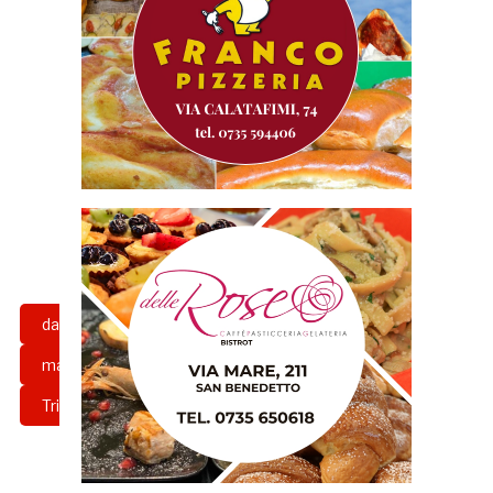
davide di pasquale
girone b
matteo patti
sambs
Serie C
Triestina