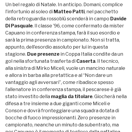
Un bel regalo di Natale. In anticipo. Domani, complice
l’infortunio al soleo di
Matteo Patti
, nel pacchetto
della retroguardia rossoblù scenderà in campo
Davide
Di Pasquale
. Il classe ’96, come confermato da mister
Capuano in conferenza stampa, farà il suo esordio e
sarà la prima presenza in campionato. Non si tratta,
appunto, dell’esordio assoluto per lui in questa
stagione.
Due presenze
in Coppa Italia condite da un
gol nella sfortunata trasferta di
Caserta
. Il tecnico,
alla sinistra di Mirko Miceli, vuole un mancino naturale
e allora in barba alla pretattica e al “Non dare un
vantaggio agli avversari”, come ribadisce spesso
l’allenatore in conferenza stampa, il pescarese è già
stato investito della
maglia da titolare
. Giocherà nella
difesa a tre insieme a due giganti come Miceli e
Conson e dovrà fronteggiare una squadra dotata di
bocche di fuoco impressionanti. Zero presenze in
campionato, neanche un minuto da subentrato, ma
per Capuano è il momento di togliere dalla naftalina