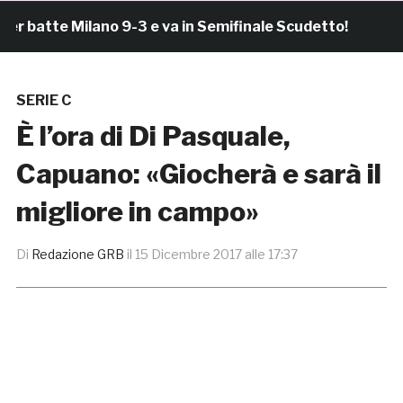
atte Milano 9-3 e va in Semifinale Scudetto!
2 ore
SERIE C
È l’ora di Di Pasquale,
Capuano: «Giocherà e sarà il
migliore in campo»
Di
Redazione GRB
il
15 Dicembre 2017 alle 17:37