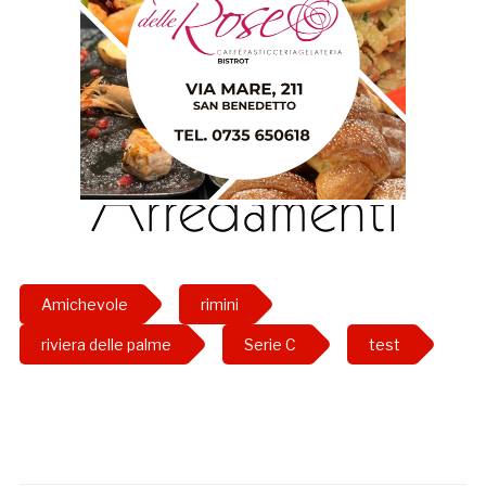
Amichevole
rimini
riviera delle palme
Serie C
test