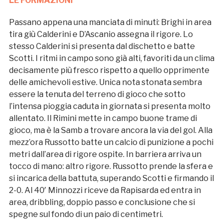
LE FORMAZIONI
Passano appena una manciata di minuti: Brighi in area
tira giù Calderini e D’Ascanio assegna il rigore. Lo
stesso Calderini si presenta dal dischetto e batte
Scotti. I ritmi in campo sono già alti, favoriti da un clima
decisamente più fresco rispetto a quello opprimente
delle amichevoli estive. Unica nota stonata sembra
essere la tenuta del terreno di gioco che sotto
l’intensa pioggia caduta in giornata si presenta molto
allentato. Il Rimini mette in campo buone trame di
gioco, ma è la Samb a trovare ancora la via del gol. Alla
mezz’ora Russotto batte un calcio di punizione a pochi
metri dall’area di rigore ospite. In barriera arriva un
tocco di mano: altro rigore. Russotto prende la sfera e
si incarica della battuta, superando Scotti e firmando il
2-0. Al 40′ Minnozzi riceve da Rapisarda ed entra in
area, dribbling, doppio passo e conclusione che si
spegne sul fondo di un paio di centimetri.