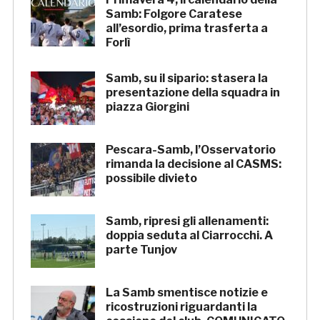
Samb: Folgore Caratese
all’esordio, prima trasferta a
Forlì
Samb, su il sipario: stasera la
presentazione della squadra in
piazza Giorgini
Pescara-Samb, l’Osservatorio
rimanda la decisione al CASMS:
possibile divieto
Samb, ripresi gli allenamenti:
doppia seduta al Ciarrocchi. A
parte Tunjov
La Samb smentisce notizie e
ricostruzioni riguardanti la