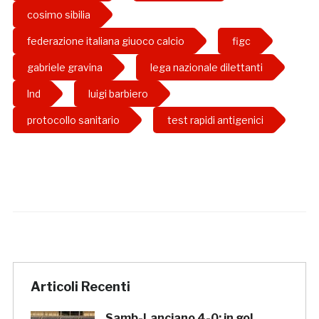
cosimo sibilia
federazione italiana giuoco calcio
figc
gabriele gravina
lega nazionale dilettanti
lnd
luigi barbiero
protocollo sanitario
test rapidi antigenici
Articoli Recenti
Samb-Lanciano 4-0: in gol