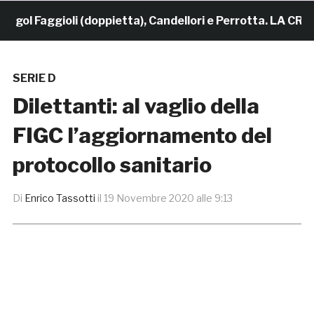
ol Faggioli (doppietta), Candellori e Perrotta. LA CRONA
SERIE D
Dilettanti: al vaglio della
FIGC l’aggiornamento del
protocollo sanitario
Di
Enrico Tassotti
il
19 Novembre 2020 alle 9:13