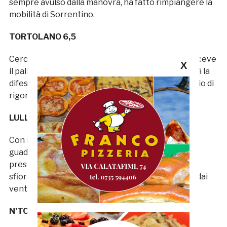
sempre avulso dalla manovra, ha fatto rimpiangere la
mobilità di Sorrentino.
TORTOLANO 6,5
Cerca sempre di accelerare la manovra quando riceve
X
il pallone, riuscendo talvolta a mettere in difficoltà la
difesa di D’Angelo. E’ lui a guadagnarsi il primo calcio di
rigore in favore della Samb.
LULLI 6,5
Con il suo ingresso il centrocampo della Samb
guadagna in rapidità. Galvanizzato dalle buone
prestazioni recenti gioca sempre a testa alta,
sfiorando anche l’ennesimo golazo con un bolide dai
venti metri che si stampa sul palo.
N’TOW 6