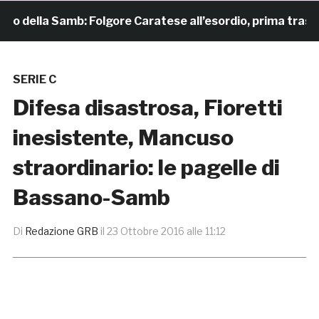
della Samb: Folgore Caratese all’esordio, prima trasferta a
SERIE C
Difesa disastrosa, Fioretti
inesistente, Mancuso
straordinario: le pagelle di
Bassano-Samb
Di
Redazione GRB
il
23 Ottobre 2016 alle 11:12