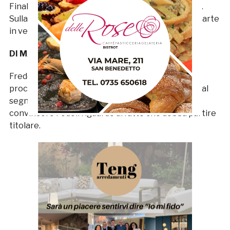
Finalmente si rivede il velocissimo numero tredici.
Sulla sinistra soffre soltanto quando il Bassano riparte
in velocità, facendosi anche vedere in avanti.
DI MASSIMO 6,5
Freddo dagli undici metri trasformando il rigore
procurato da Mancuso. Nel finale va ad un passo dal
segnare il gol del quattro a quattro, facendo
convincere Fedeli riguardo al fatto che debba partire
titolare.