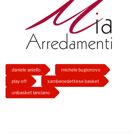
daniele aniello
michele bugionovo
play off
sambenedettese basket
unibasket lanciano