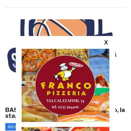
X
BASKET: la Sambenedettese ha deciso, la
stagione è finita qui!
Altri
14 Marzo 2020
di
Enrico Tassotti