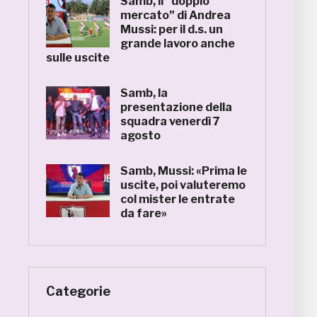
Samb, il “doppio
mercato” di Andrea
Mussi: per il d.s. un
grande lavoro anche
sulle uscite
Samb, la
presentazione della
squadra venerdì 7
agosto
Samb, Mussi: «Prima le
uscite, poi valuteremo
col mister le entrate
da fare»
Categorie