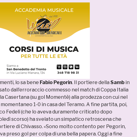
momenti, lo sa bene
Fabio Pegorin
. Il portiere della
Samb
in
ssato dall’erroraccio commesso nel match di Coppa Italia
lla Casertana (su gol Momentè) alla prodezza con cui nel
il momentaneo 1-0 in casa del Teramo. A fine partita, poi,
nco Fedeli (che lo aveva duramente criticato dopo
coledì scorso) ha svelato un simpatico retroscena che
 portiere di Chivasso. «Sono molto contento per Pegorin,
a preso gol per colpa di una bella papera. Oggi a fine