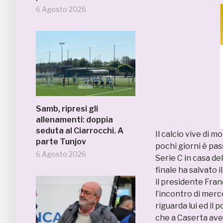
6 Agosto 2026
Samb, ripresi gli
allenamenti: doppia
seduta al Ciarrocchi. A
Il calcio vive di 
parte Tunjov
pochi giorni è pa
6 Agosto 2026
Serie C in casa de
finale ha salvato 
il presidente Fra
l’incontro di mer
riguarda lui ed il
che a Caserta avev