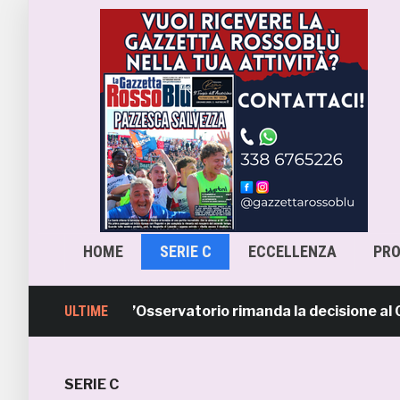
HOME
SERIE C
ECCELLENZA
PR
cara-Samb, l’Osservatorio rimanda la decisione al CASMS:
ULTIME
SERIE C