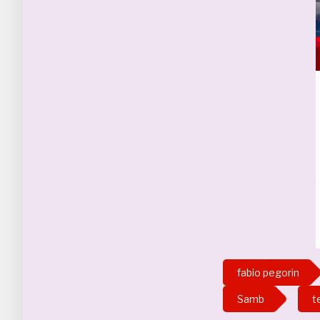
fabio pegorin
Samb
t