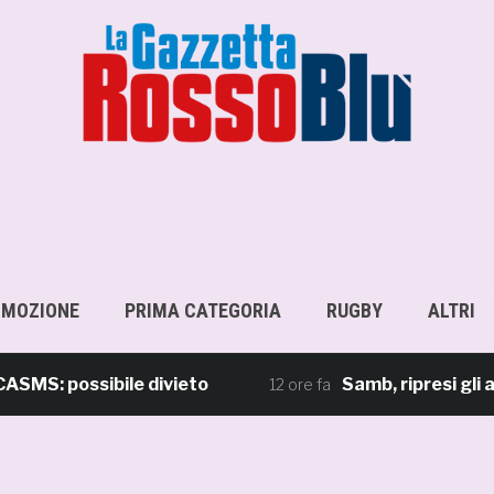
OMOZIONE
PRIMA CATEGORIA
RUGBY
ALTRI
 possibile divieto
Samb, ripresi gli allena
12 ore fa