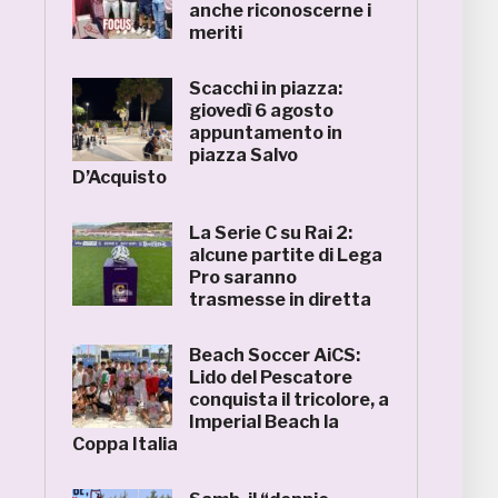
anche riconoscerne i
meriti
Scacchi in piazza:
giovedì 6 agosto
appuntamento in
piazza Salvo
D’Acquisto
La Serie C su Rai 2:
alcune partite di Lega
Pro saranno
trasmesse in diretta
Beach Soccer AiCS:
Lido del Pescatore
conquista il tricolore, a
Imperial Beach la
Coppa Italia