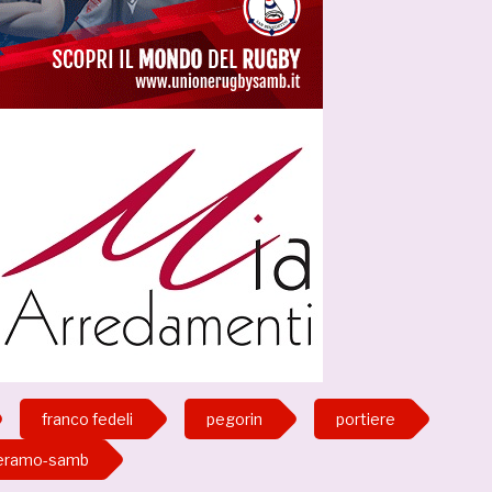
franco fedeli
pegorin
portiere
eramo-samb