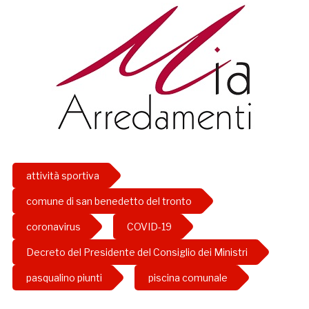
attività sportiva
comune di san benedetto del tronto
coronavirus
COVID-19
Decreto del Presidente del Consiglio dei Ministri
pasqualino piunti
piscina comunale