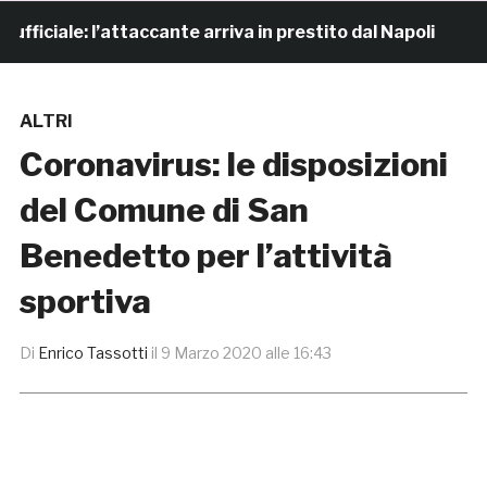
ciale: l’attaccante arriva in prestito dal Napoli
4 or
ALTRI
Coronavirus: le disposizioni
del Comune di San
Benedetto per l’attività
sportiva
Di
Enrico Tassotti
il
9 Marzo 2020 alle 16:43