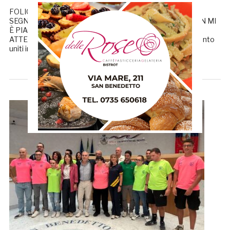
FOLIGNO-SAMB 3-1, PROVA OPACA PER I ROSSOBLÙ: A
SEGNO NOUHAN TOURÈ PALLADINI: «LA SQUADRA NON MI
È PIACIUTA, SONO MANCATE AGGRESSIVITÀ E
ATTENZIONE» Samb e Comune di San Benedetto del Tronto
uniti in vista della […]