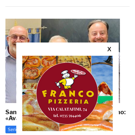
X
Samb, l’augurio del sindaco Spazzafumo:
«Avanti insieme, uniti si vince!»
Serie C
8 Agosto 2025
di
Redazione GRB