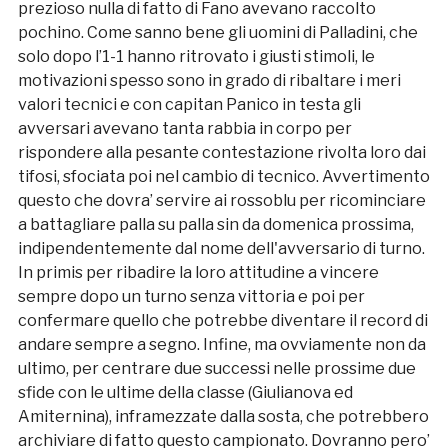
prezioso nulla di fatto di Fano avevano raccolto
pochino. Come sanno bene gli uomini di Palladini, che
solo dopo l’1-1 hanno ritrovato i giusti stimoli, le
motivazioni spesso sono in grado di ribaltare i meri
valori tecnici e con capitan Panico in testa gli
avversari avevano tanta rabbia in corpo per
rispondere alla pesante contestazione rivolta loro dai
tifosi, sfociata poi nel cambio di tecnico. Avvertimento
questo che dovra’ servire ai rossoblu per ricominciare
a battagliare palla su palla sin da domenica prossima,
indipendentemente dal nome dell'avversario di turno.
In primis per ribadire la loro attitudine a vincere
sempre dopo un turno senza vittoria e poi per
confermare quello che potrebbe diventare il record di
andare sempre a segno. Infine, ma ovviamente non da
ultimo, per centrare due successi nelle prossime due
sfide con le ultime della classe (Giulianova ed
Amiternina), inframezzate dalla sosta, che potrebbero
archiviare di fatto questo campionato. Dovranno pero’