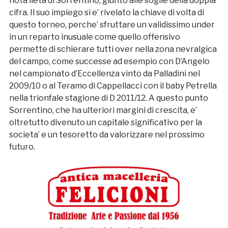
nota lieta di Sorrentino, giunto alle soglie della doppia
cifra. Il suo impiego si e’ rivelato la chiave di volta di
questo torneo, perche’ sfruttare un validissimo under
in un reparto inusuale come quello offensivo
permette di schierare tutti over nella zona nevralgica
del campo, come successe ad esempio con D’Angelo
nel campionato d’Eccellenza vinto da Palladini nel
2009/10 o al Teramo di Cappellacci con il baby Petrella
nella trionfale stagione di D 2011/12. A questo punto
Sorrentino, che ha ulteriori margini di crescita, e’
oltretutto divenuto un capitale significativo per la
societa’ e un tesoretto da valorizzare nel prossimo
futuro.