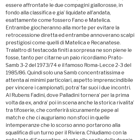
essere affrontate le due compagini giallorosse, in
fondo alla classifica e gia’ liquidate all’andata,
esattamente come fossero Fano e Matelica.
Entrambe giocheranno alla morte per evitare la
retrocessione diretta ed entrambe annoverano scalpi
prestigiosi come quelli di Matelica e Recanatese.
Tralaltro di testacoda finiti a sorpresa ne son piene le
fosse, tanto per citarne un paio ricordiamo Prato-
Samb 3-2 del 1973/74 e il famoso Roma-Lecce 2-3 del
1985/86. Quindi solo una Samb concentratissima e
attenta ai minimi particolari, aspetto imprenscindibile
per vincere i campionati, potra’ far suoi i due incontri.
Al Rubens Fadini, dove Palladini tornera’ per la prima
volta da ex, andra’ poi in scena anche la storica rivalita’
tra tifoserie, che conferirà sicuramente pepe al
match e che ci auguriamo non sfoci in quelle
intemperanze che lo scorso anno portarono alla
squalifica di un turno per il Riviera. Chiudiamo con la