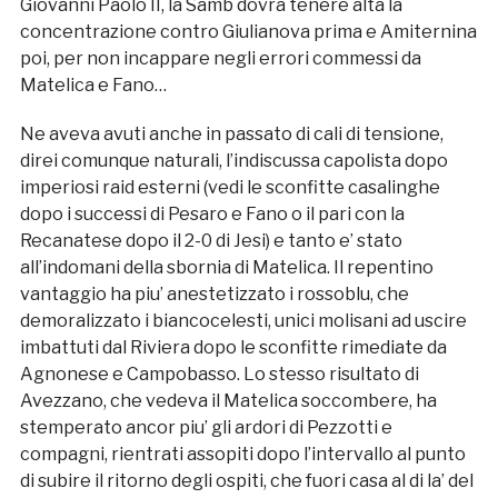
Giovanni Paolo II, la Samb dovrà tenere alta la
concentrazione contro Giulianova prima e Amiternina
poi, per non incappare negli errori commessi da
Matelica e Fano…
Ne aveva avuti anche in passato di cali di tensione,
direi comunque naturali, l’indiscussa capolista dopo
imperiosi raid esterni (vedi le sconfitte casalinghe
dopo i successi di Pesaro e Fano o il pari con la
Recanatese dopo il 2-0 di Jesi) e tanto e’ stato
all’indomani della sbornia di Matelica. Il repentino
vantaggio ha piu’ anestetizzato i rossoblu, che
demoralizzato i biancocelesti, unici molisani ad uscire
imbattuti dal Riviera dopo le sconfitte rimediate da
Agnonese e Campobasso. Lo stesso risultato di
Avezzano, che vedeva il Matelica soccombere, ha
stemperato ancor piu’ gli ardori di Pezzotti e
compagni, rientrati assopiti dopo l’intervallo al punto
di subire il ritorno degli ospiti, che fuori casa al di la’ del