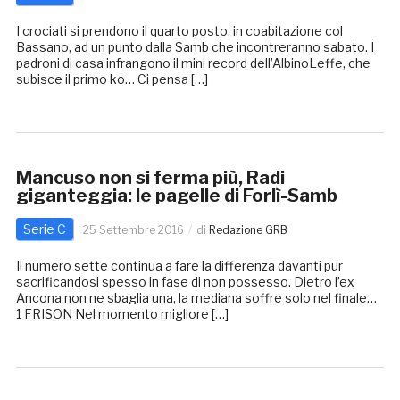
I crociati si prendono il quarto posto, in coabitazione col
Bassano, ad un punto dalla Samb che incontreranno sabato. I
padroni di casa infrangono il mini record dell’AlbinoLeffe, che
subisce il primo ko… Ci pensa […]
Mancuso non si ferma più, Radi
giganteggia: le pagelle di Forlì-Samb
Serie C
25 Settembre 2016
di
Redazione GRB
Il numero sette continua a fare la differenza davanti pur
sacrificandosi spesso in fase di non possesso. Dietro l’ex
Ancona non ne sbaglia una, la mediana soffre solo nel finale…
1 FRISON Nel momento migliore […]