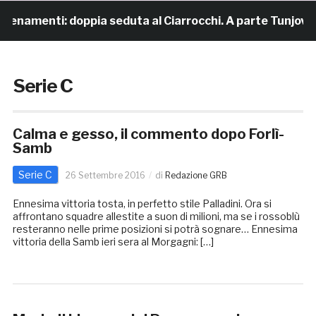
lenamenti: doppia seduta al Ciarrocchi. A parte Tunjov
Serie C
Calma e gesso, il commento dopo Forlì-
Samb
Serie C
26 Settembre 2016
di
Redazione GRB
Ennesima vittoria tosta, in perfetto stile Palladini. Ora si
affrontano squadre allestite a suon di milioni, ma se i rossoblù
resteranno nelle prime posizioni si potrà sognare… Ennesima
vittoria della Samb ieri sera al Morgagni: […]