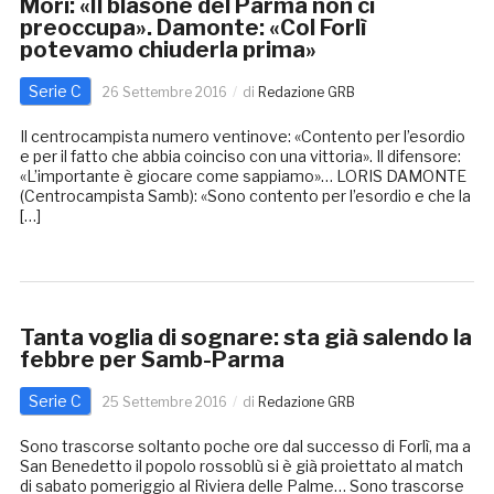
Mori: «Il blasone del Parma non ci
preoccupa». Damonte: «Col Forlì
potevamo chiuderla prima»
Serie C
26 Settembre 2016
di
Redazione GRB
Il centrocampista numero ventinove: «Contento per l’esordio
e per il fatto che abbia coinciso con una vittoria». Il difensore:
«L’importante è giocare come sappiamo»… LORIS DAMONTE
(Centrocampista Samb): «Sono contento per l’esordio e che la
[…]
Tanta voglia di sognare: sta già salendo la
febbre per Samb-Parma
Serie C
25 Settembre 2016
di
Redazione GRB
Sono trascorse soltanto poche ore dal successo di Forlì, ma a
San Benedetto il popolo rossoblù si è già proiettato al match
di sabato pomeriggio al Riviera delle Palme… Sono trascorse