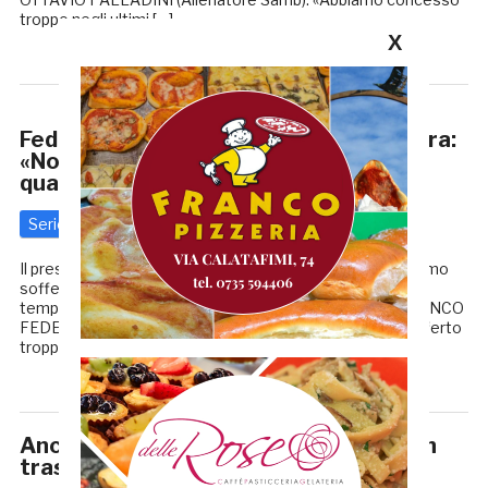
troppo negli ultimi […]
X
Fedeli stoppa il mercato, almeno per ora:
«Non mi risulta che debba arrivare
qualcuno»
Serie C
25 Settembre 2016
di
Redazione GRB
Il presidente della Samb dopo Forlì: «Come sempre abbiamo
sofferto troppo. Mi è piaciuto l’atteggiamento del primo
tempo, nel secondo diversi giocatori sulle gambe»… FRANCO
FEDELI (Presidente Samb): «Come sempre abbiamo sofferto
troppo. I nostri […]
Ancora Mancuso, ancora una vittoria in
trasferta: la Samb passa 1-0 a Forlì