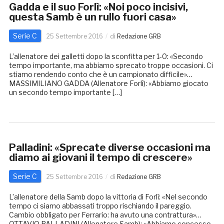
Gadda e il suo Forlì: «Noi poco incisivi,
questa Samb è un rullo fuori casa»
Serie C
25 Settembre 2016
di
Redazione GRB
L’allenatore dei galletti dopo la sconfitta per 1-0: «Secondo
tempo importante, ma abbiamo sprecato troppe occasioni. Ci
stiamo rendendo conto che è un campionato difficile»…
MASSIMILIANO GADDA (Allenatore Forlì): «Abbiamo giocato
un secondo tempo importante […]
Palladini: «Sprecate diverse occasioni ma
diamo ai giovani il tempo di crescere»
Serie C
25 Settembre 2016
di
Redazione GRB
L’allenatore della Samb dopo la vittoria di Forlì: «Nel secondo
tempo ci siamo abbassati troppo rischiando il pareggio.
Cambio obbligato per Ferrario: ha avuto una contrattura»…
OTTAVIO PALLADINI (Allenatore Samb): «Abbiamo concesso