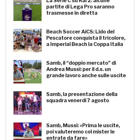
La Serie C su Rai 2: alcune
partite di Lega Pro saranno
trasmesse in diretta
Beach Soccer AiCS: Lido del
Pescatore conquista il tricolore,
a Imperial Beach la Coppa Italia
Samb, il “doppio mercato” di
Andrea Mussi: per il d.s. un
grande lavoro anche sulle uscite
Samb, la presentazione della
squadra venerdì 7 agosto
Samb, Mussi: «Prima le uscite,
poi valuteremo col mister le
entrate da fare»