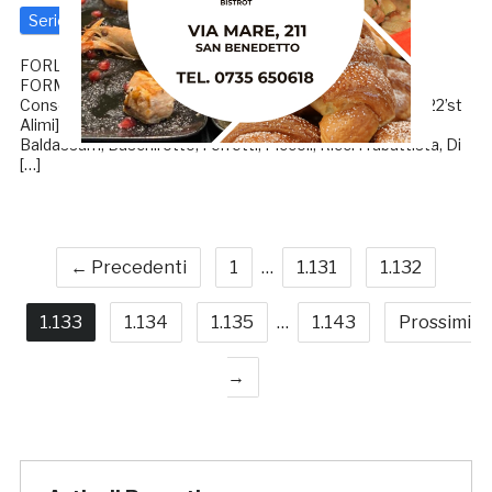
Serie C
25 Settembre 2016
di
Redazione GRB
FORLì – SAMB 0-1 MARCATORE: 23’pt Mancuso LE
FORMAZIONI FORLI’ (3-5-2): Turrin; Vesi, Cammaroto,
Conson; Tentoni, Capellupo, Tonelli, Spinosa, Franchetti [22’st
Alimi]; Capellini [9’st Parigi], Bardelloni. A disposizione:
Baldassarri, Baschirotto, Ferretti, Piccoli, Ricci Frabattista, Di
[…]
← Precedenti
1
…
1.131
1.132
1.133
1.134
1.135
…
1.143
Prossimi
→