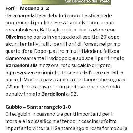
Forlì – Modena 2-2
Gara non adatta ai deboli di cuore. La sfida tra le
contendenti per la salvezza si risolve con un pari
rocambolesco. Battaglia nella prima frazione con
Oliveira
che porta in vantaggio gli ospiti al 20’ dopo
alcuni tentativi, falliti per il Forlì, di Ponsat nel primo
quarto d’ora. Dopo quattro minuti il Modena fallisce
clamorosamente il raddoppio e subisce il pari firmato
Bardelloni
alla mezz’ora, rete su calcio di rigore.
Ripresa viva e azioni che fioccano dall’una e dall’altra
parte. Il Modena passa ancora con
Laner
che segna al
72’, ma torna a casa con un punto grazie al secondo
penalty firmato
Bardelloni
al 92’.
Gubbio – Santarcangelo 1-0
Gli eugubini incassano tre punti importanti per il
morale e la classifica mettendo in cascina un’altra
importante vittoria. Il Santarcangelo resta fermo sulla