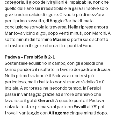
categoria. Il gioco dei virgiliani è impalpabile, non che
quello del Fano sia irresistibile e la gara si risolve solo
grazie ad un calcio di rigore. Ci vuole più di mezz’ora
per il primo sussulto, di Raggio Garibaldi, ma la
conclusione sorvola la traversa. Nella ripresa ancora
Mantova vicino al gol, dopo venti minuti, con Marchi. A
sette minuti dal termine
Masini
si porta sul dischetto
e trasforma il rigore che da i tre punti al Fano.
Padova – FeralpiSalò 2-1
Sostanziale equilibrio in campo, con gli episodi che
fanno pendere il risultato in favore dei padroni di casa.
Nella prima frazione è il Padova a rendersi più
pericoloso, ma il risultato non si muoverà dallo 0 a 0
iniziale. A sorpresa, nel secondo tempo, la Feralpi
passa in vantaggio grazie ad errore difensivo che
favorisce il gol di
Gerardi
. A questo punto il Padova
rialza la testa e prima va al pari con
Favalli
al 78’ poi
trova il vantaggio con
Alfageme
cinque minuti dopo.