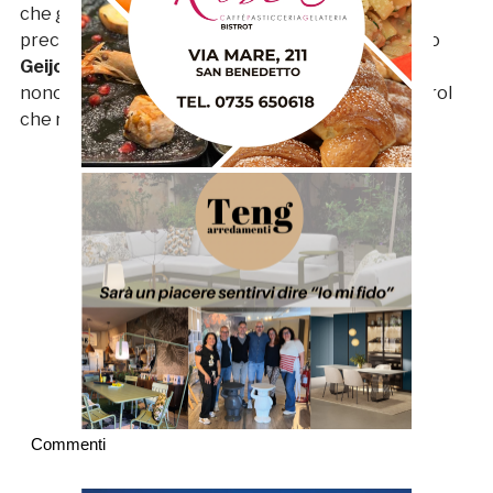
che già lo aveva sfiorato in alcune occasioni in
precedenza. A cinque dal termine del primo tempo
Geijo
raddoppia. Ripresa appannaggio dei veneti
nonostante qualche sortita, sfortunata, del SudTirol
che resta fermo a 11 punti.
Commenti