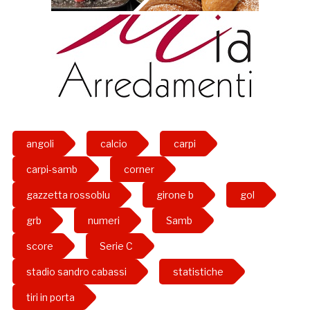
angoli
calcio
carpi
carpi-samb
corner
gazzetta rossoblu
girone b
gol
grb
numeri
Samb
score
Serie C
stadio sandro cabassi
statistiche
tiri in porta