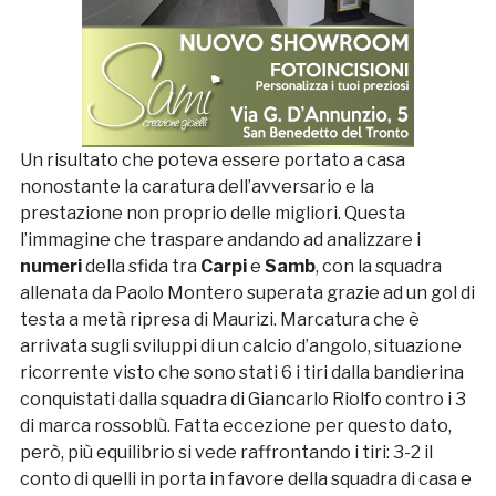
Un risultato che poteva essere portato a casa
nonostante la caratura dell’avversario e la
prestazione non proprio delle migliori. Questa
l’immagine che traspare andando ad analizzare i
numeri
della sfida tra
Carpi
e
Samb
, con la squadra
allenata da Paolo Montero superata grazie ad un gol di
testa a metà ripresa di Maurizi. Marcatura che è
arrivata sugli sviluppi di un calcio d’angolo, situazione
ricorrente visto che sono stati 6 i tiri dalla bandierina
conquistati dalla squadra di Giancarlo Riolfo contro i 3
di marca rossoblù. Fatta eccezione per questo dato,
però, più equilibrio si vede raffrontando i tiri: 3-2 il
conto di quelli in porta in favore della squadra di casa e