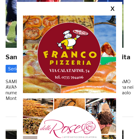
X
Samb-Ravenna 0-0, i numeri della partita
Serie C
25 Marzo 2021
di
Redazione GRB
SAMB-RAVENNA 0-0, LA CRONACA MONTERO: «ANDIAMO
AVANTI…» Lo 0-0 tra Samb e Ravenna trova una conferma nei
numeri della sfida del Riviera delle Palme. La squadra di Paolo
Montero ha fatto qualcosa in più rispetto […]