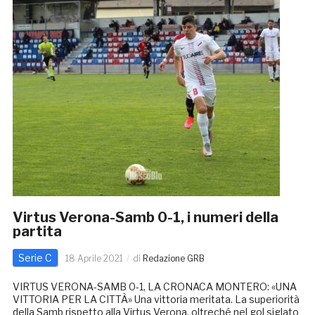
Virtus Verona-Samb 0-1, i numeri della
partita
Serie C
18 Aprile 2021
di
Redazione GRB
VIRTUS VERONA-SAMB 0-1, LA CRONACA MONTERO: «UNA
VITTORIA PER LA CITTÀ» Una vittoria meritata. La superiorità
della Samb rispetto alla Virtus Verona, oltreché nel gol siglato